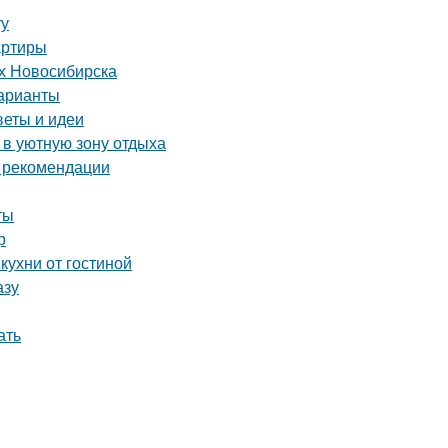
ту
артиры
ях Новосибирска
варианты
веты и идеи
 в уютную зону отдыха
и рекомендации
ты
р
кухни от гостиной
азу
ать