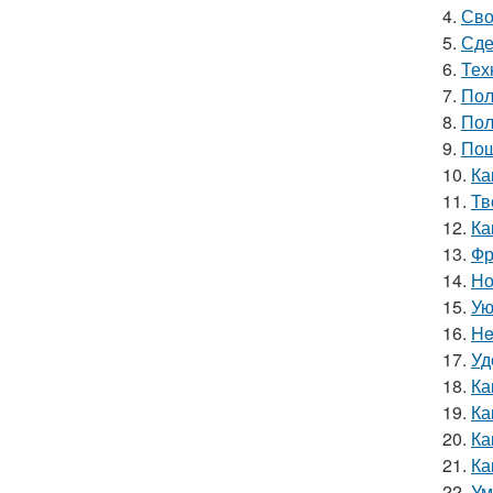
4.
Сво
5.
Сде
6.
Тех
7.
Пол
8.
Пол
9.
Пош
10.
Ка
11.
Тв
12.
Ка
13.
Фр
14.
Но
15.
Ую
16.
He
17.
Уд
18.
Ка
19.
Ка
20.
Ка
21.
Ка
22.
Ум