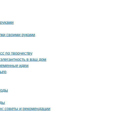
 руками
лки своими руками
асс по творчеству
 элегантность в ваш дом
временные идеи
рьер
тоды
оды
он: советы и рекомендации