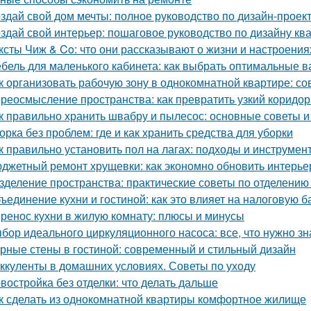
здай свой дом мечты: полное руководство по дизайн-проек
здай свой интерьер: пошаговое руководство по дизайну кв
ксты Чиж & Co: что они рассказывают о жизни и настроени
бель для маленького кабинета: как выбрать оптимальные 
к организовать рабочую зону в однокомнатной квартире: со
реосмысление пространства: как превратить узкий коридор
к правильно хранить швабру и пылесос: основные советы 
орка без проблем: где и как хранить средства для уборки
к правильно установить пол на лагах: подходы и инструмен
джетный ремонт хрущевки: как экономно обновить интерье
зделение пространства: практические советы по отделению 
ъединение кухни и гостиной: как это влияет на налоговую б
ренос кухни в жилую комнату: плюсы и минусы
бор идеального циркуляционного насоса: все, что нужно зн
рные стены в гостиной: современный и стильный дизайн
ккуленты в домашних условиях. Советы по уходу
востройка без отделки: что делать дальше
к сделать из однокомнатной квартиры комфортное жилище