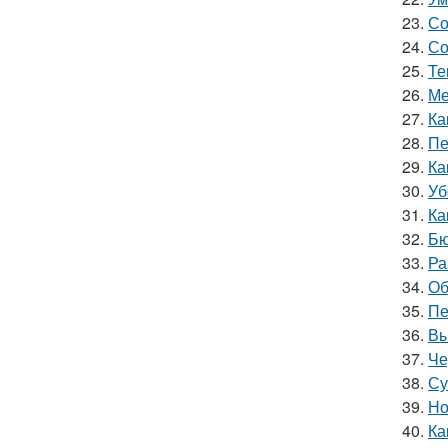
23.
Со
24.
Со
25.
Те
26.
Ме
27.
Ка
28.
Пе
29.
Ка
30.
Уб
31.
Ка
32.
Бю
33.
Ра
34.
Об
35.
Пе
36.
Вы
37.
Че
38.
Су
39.
Но
40.
Ка