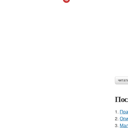
читат
Пос
1.
Пра
2.
Опи
3.
Мал