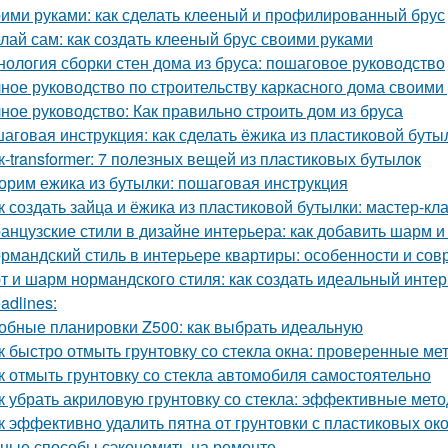
ими руками: как сделать клееный и профилированный брус
лай сам: как создать клееный брус своими руками
нология сборки стен дома из бруса: пошаговое руководство
ное руководство по строительству каркасного дома своими
ное руководство: Как правильно строить дом из бруса
аговая инструкция: как сделать ёжика из пластиковой буты
к-transformer: 7 полезных вещей из пластиковых бутылок
орим ежика из бутылки: пошаговая инструкция
к создать зайца и ёжика из пластиковой бутылки: мастер-кл
анцузские стили в дизайне интерьера: как добавить шарм и
рмандский стиль в интерьере квартиры: особенности и со
т и шарм нормандского стиля: как создать идеальный инте
adlines:
обные планировки Z500: как выбрать идеальную
к быстро отмыть грунтовку со стекла окна: проверенные ме
к отмыть грунтовку со стекла автомобиля самостоятельно
к убрать акриловую грунтовку со стекла: эффективные мет
к эффективно удалить пятна от грунтовки с пластиковых ок
ные способы сэкономить на ремонте