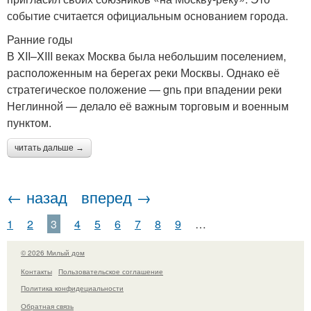
событие считается официальным основанием города.
Ранние годы
В XII–XIII веках Москва была небольшим поселением,
расположенным на берегах реки Москвы. Однако её
стратегическое положение — gnь при впадении реки
Неглинной — делало её важным торговым и военным
пунктом.
читать дальше →
← назад
вперед →
1
2
3
4
5
6
7
8
9
…
© 2026 Милый дом
Контакты
Пользовательское соглашение
Политика конфидециальности
Обратная связь