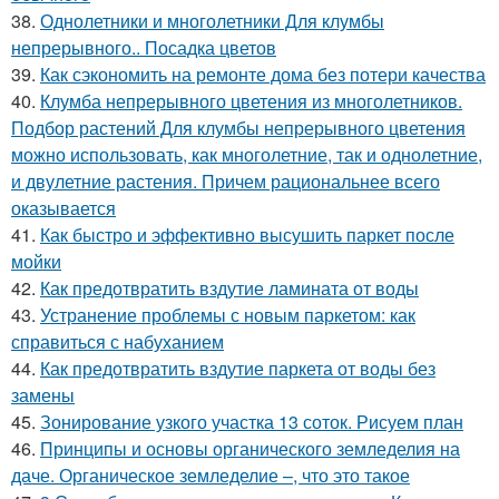
38.
Однолетники и многолетники Для клумбы
непрерывного.. Посадка цветов
39.
Как сэкономить на ремонте дома без потери качества
40.
Клумба непрерывного цветения из многолетников.
Подбор растений Для клумбы непрерывного цветения
можно использовать, как многолетние, так и однолетние,
и двулетние растения. Причем рациональнее всего
оказывается
41.
Как быстро и эффективно высушить паркет после
мойки
42.
Как предотвратить вздутие ламината от воды
43.
Устранение проблемы с новым паркетом: как
справиться с набуханием
44.
Как предотвратить вздутие паркета от воды без
замены
45.
Зонирование узкого участка 13 соток. Рисуем план
46.
Принципы и основы органического земледелия на
даче. Органическое земледелие –, что это такое