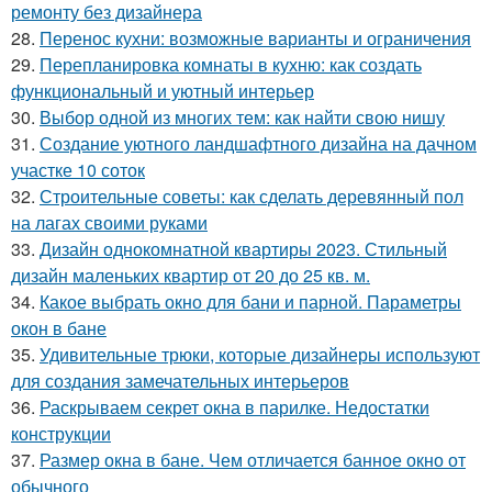
ремонту без дизайнера
28.
Перенос кухни: возможные варианты и ограничения
29.
Перепланировка комнаты в кухню: как создать
функциональный и уютный интерьер
30.
Выбор одной из многих тем: как найти свою нишу
31.
Создание уютного ландшафтного дизайна на дачном
участке 10 соток
32.
Строительные советы: как сделать деревянный пол
на лагах своими руками
33.
Дизайн однокомнатной квартиры 2023. Стильный
дизайн маленьких квартир от 20 до 25 кв. м.
34.
Какое выбрать окно для бани и парной. Параметры
окон в бане
35.
Удивительные трюки, которые дизайнеры используют
для создания замечательных интерьеров
36.
Раскрываем секрет окна в парилке. Недостатки
конструкции
37.
Размер окна в бане. Чем отличается банное окно от
обычного