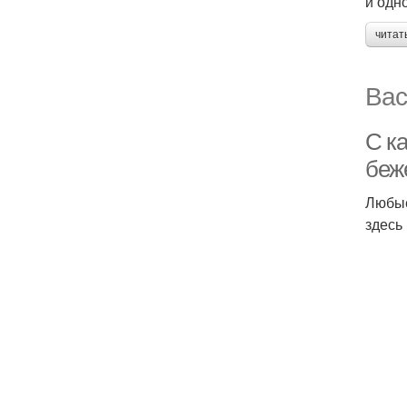
и одн
читат
Вас
С ка
беж
Любые
здесь