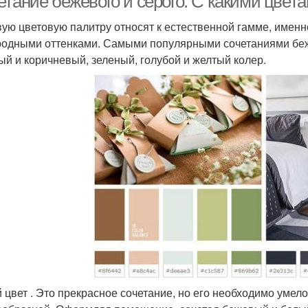
етание бежевого и серого. С какими цвет
ую цветовую палитру относят к естественной гамме, именно
родными оттенками. Самыми популярными сочетаниями беже
ый и коричневый, зеленый, голубой и желтый колер.
 цвет . Это прекрасное сочетание, но его необходимо умело