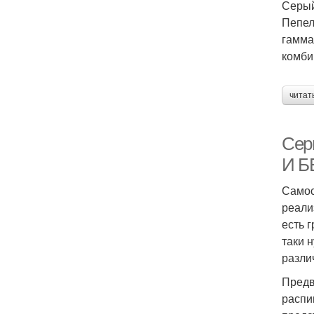
Серый
Пепел
гамма
комби
читат
Сер
И Б
Самос
реали
есть 
таки 
разли
Предв
распи