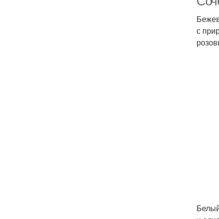
Соч
Бежев
с при
розов
Белый