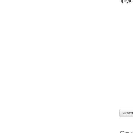
предс
читат