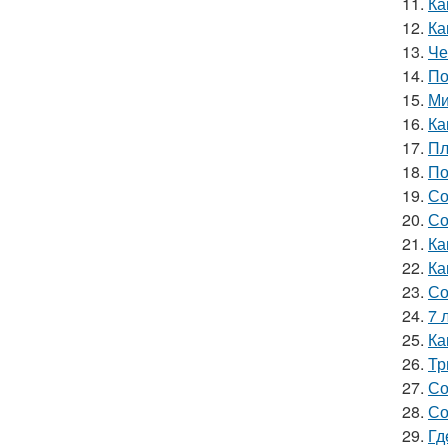
11.
Ка
12.
Ка
13.
Че
14.
По
15.
Ми
16.
Ка
17.
Пл
18.
По
19.
Со
20.
Со
21.
Ка
22.
Ка
23.
Со
24.
7 
25.
Ка
26.
Тр
27.
Со
28.
Со
29.
Гд