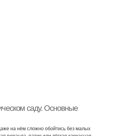
ческом саду. Основные
даже на нём сложно обойтись без малых
ая веранда, патио или лёгкая каркасная