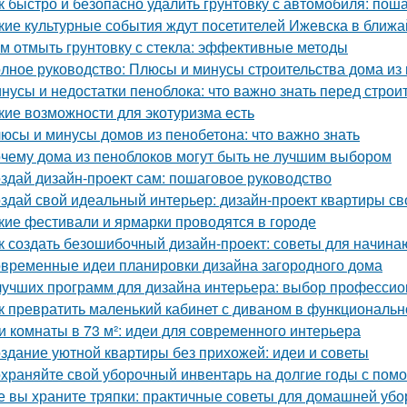
к быстро и безопасно удалить грунтовку с автомобиля: пош
кие культурные события ждут посетителей Ижевска в ближ
м отмыть грунтовку с стекла: эффективные методы
лное руководство: Плюсы и минусы строительства дома из
нусы и недостатки пеноблока: что важно знать перед строи
кие возможности для экотуризма есть
юсы и минусы домов из пенобетона: что важно знать
чему дома из пеноблоков могут быть не лучшим выбором
здай дизайн-проект сам: пошаговое руководство
здай свой идеальный интерьер: дизайн-проект квартиры с
кие фестивали и ярмарки проводятся в городе
к создать безошибочный дизайн-проект: советы для начин
временные идеи планировки дизайна загородного дома
лучших программ для дизайна интерьера: выбор професси
к превратить маленький кабинет с диваном в функциональн
и комнаты в 73 м²: идеи для современного интерьера
здание уютной квартиры без прихожей: идеи и советы
храняйте свой уборочный инвентарь на долгие годы с пом
е вы храните тряпки: практичные советы для домашней убо