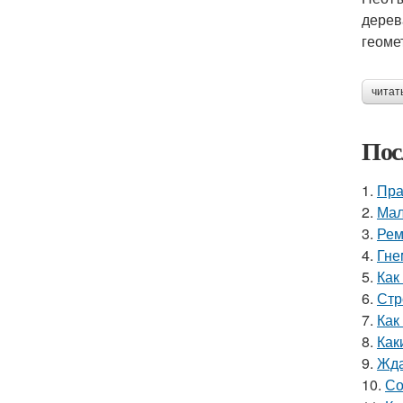
дерев
геоме
читат
Пос
1.
Пра
2.
Мал
3.
Рем
4.
Гне
5.
Как
6.
Стр
7.
Как
8.
Как
9.
Жда
10.
Со