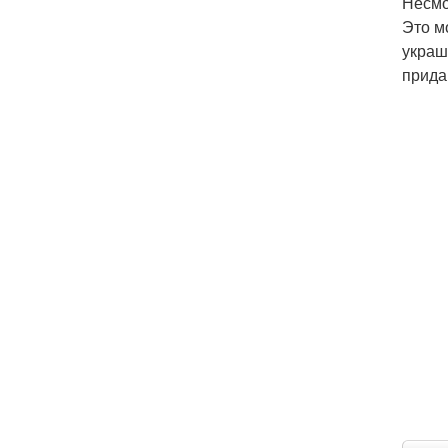
Несмо
Это м
украш
прида