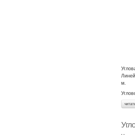
Углов
Линей
м.
Углов
читат
Угл