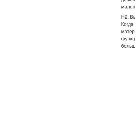
мален
H2. В
Когда
матер
функц
больш