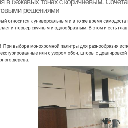
ня в бежевых тонах с коричневым. Сочета
товыми решениями
ый относится к универсальным и в то же время самодостат
елает интерьер скучным и однообразным. В этом и есть гла
! При выборе монохромной палитры для разнообразия испол
текстурированные или с узором обои, шторы с драпировкой
рного дерева.