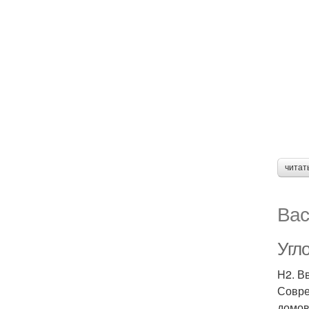
читат
Вас
Угло
H2. В
Совре
домов