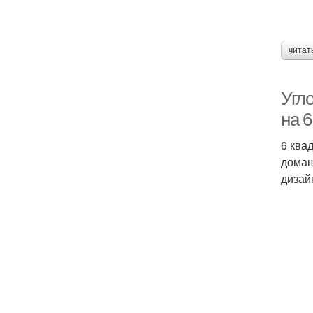
читат
Угло
на 6
6 ква
домаш
дизай