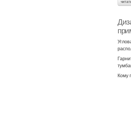
читат
Диза
при
Углов
распо
Гарни
тумба
Кому 