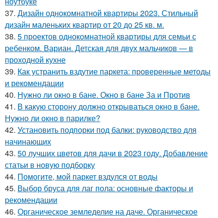
ноутбуке
37.
Дизайн однокомнатной квартиры 2023. Стильный
дизайн маленьких квартир от 20 до 25 кв. м.
38.
5 проектов однокомнатной квартиры для семьи с
ребенком. Вариан. Детская для двух мальчиков — в
проходной кухне
39.
Как устранить вздутие паркета: проверенные методы
и рекомендации
40.
Нужно ли окно в бане. Окно в бане За и Против
41.
В какую сторону должно открываться окно в бане.
Нужно ли окно в парилке?
42.
Установить подпорки под балки: руководство для
начинающих
43.
50 лучших цветов для дачи в 2023 году. Добавление
статьи в новую подборку
44.
Помогите, мой паркет вздулся от воды
45.
Выбор бруса для лаг пола: основные факторы и
рекомендации
46.
Органическое земледелие на даче. Органическое