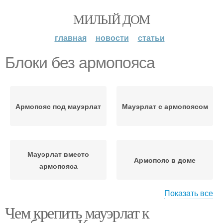
МИЛЫЙ ДОМ
главная
новости
статьи
Блоки без армопояса
Армопояс под мауэрлат
Мауэрлат с армопоясом
Мауэрлат вместо
Армопояс в доме
армопояса
Показать все
Мауэрлат к
Чем крепить мауэрлат к
керамзитобетонным