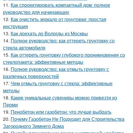
11.
Как спроектировать компактный дом: полное
руководство для начинающих
12.
Как очистить зеркало от грунтовки: простая
инструкция
13.
Как доехать до Вологды из Москвы
14.
Полное руководство: как оттереть грунтовку со
стекла автомобиля
15.
Как оттереть грунтовку глубокого проникновения со
стеклопакета: эффективные методы
16.
Полное руководство: как отмыть грунтовку с
различных поверхностей
17.
Чем отмыть грунтовку с стекла: эффективные
методы
18.
Какие уникальные сувениры можно привезти из
Перми
19.
Пенобетон или газобетон: что лучше выбрать
20.
Почему Газобетон Не Подходит для Строительства
Загородного Зимнего Дома