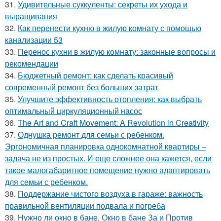
31.
Удивительные суккуленты: секреты их ухода и
выращивания
32.
Как перенести кухню в жилую комнату с помощью
канализации 53
33.
Перенос кухни в жилую комнату: законные вопросы и
рекомендации
34.
Бюджетный ремонт: как сделать красивый
современный ремонт без больших затрат
35.
Улучшите эффективность отопления: как выбрать
оптимальный циркуляционный насос
36.
The Art and Craft Movement: A Revolution in Creativity
37.
Однушка ремонт для семьи с ребенком.
Эргономичная планировка однокомнатной квартиры –
задача не из простых. И еще сложнее она кажется, если
такое малогабаритное помещение нужно адаптировать
для семьи с ребенком.
38.
Поддержание чистого воздуха в гараже: важность
правильной вентиляции подвала и погреба
39.
Нужно ли окно в бане. Окно в бане За и Против