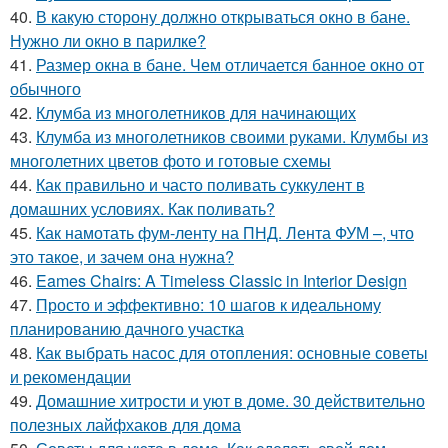
40.
В какую сторону должно открываться окно в бане.
Нужно ли окно в парилке?
41.
Размер окна в бане. Чем отличается банное окно от
обычного
42.
Клумба из многолетников для начинающих
43.
Клумба из многолетников своими руками. Клумбы из
многолетних цветов фото и готовые схемы
44.
Как правильно и часто поливать суккулент в
домашних условиях. Как поливать?
45.
Как намотать фум-ленту на ПНД. Лента ФУМ –, что
это такое, и зачем она нужна?
46.
Eames Chairs: A Timeless Classic in Interior Design
47.
Просто и эффективно: 10 шагов к идеальному
планированию дачного участка
48.
Как выбрать насос для отопления: основные советы
и рекомендации
49.
Домашние хитрости и уют в доме. 30 действительно
полезных лайфхаков для дома