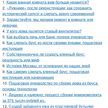
1.
Какая ванная комната вам больше нравится?
2.
«Лужники» после реконструкции: как сохранить
исторический силуэт и сделать арену современной
3.
Здравствуйте, мы делаем ремонт в комнате для
девочки.
4.
У кого дома пылитcя cтарый вентилятор?
5.
Как выбрать печь для бани: полное руководство
6.
Как сделать брус из досок своими руками: пошаговая
инструкция
7.
Собственноручно ли создать клееный брус:
реальность или миф
8.
История Москвы: от основания до наших дней
9.
Как самому сделать клееный брус: пошаговая
инструкция для начинающих
10.
Пошаговое руководство по сборке дома из бруса:
основы технологии
11.
Дешево и надежно: процесс сборки домокомплекта
за 375 тысяч рублей из..
12.
Создай забавного ежа из пластиковой бутылки: