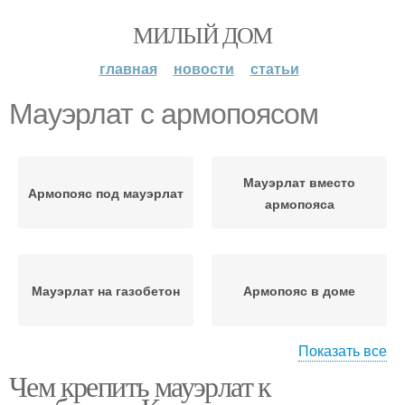
МИЛЫЙ ДОМ
главная
новости
статьи
Мауэрлат с армопоясом
Мауэрлат вместо
Армопояс под мауэрлат
армопояса
Мауэрлат на газобетон
Армопояс в доме
Показать все
Чем крепить мауэрлат к
Мауэрлат к газобетону
Блоки без армопояса