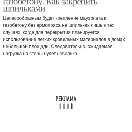
газобетону. Как закрепить
шпильками
Целесообразным будет крепление мауэрлата к
Мауэрлат к
газобетону без армопояса на шпильках лишь в тех
керамзитобетонным
Крыша без мауэрлата
случаях, когда для перекрытия планируется
блокам
использование легких кровельных материалов в домах
небольшой площади. Следовательно, ожидаемая
нагрузка на стены будет невелика.
Кровли без мауэрлата