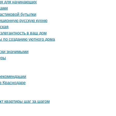
ия для начинающих
ками
ластиковой бутылки
диционную русскую кухню
рская
 элегантность в ваш дом
ты по созданию уютного дома
ски значимыми
еры
 рекомендации
в Краснодаре
кт квартиры шаг за шагом