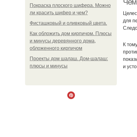
Чем 
Покраска плоского шифера. Можно
Целес
ли красить шифер и чем?
для п
Фисташковый и оливковый цвета.
Следо
Как обложить дом кирпичом. Плюсы
и минусы деревянного дома,
К том
обложенного кирпичом
проти
показ
Проекты дом шалаш. Дом-шалаш:
и уст
плюсы и минусы