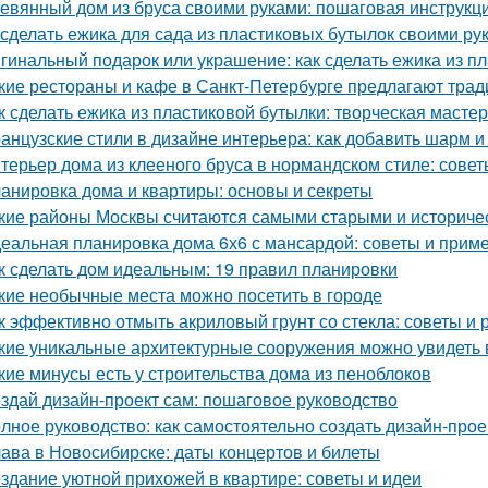
евянный дом из бруса своими руками: пошаговая инструкц
 сделать ежика для сада из пластиковых бутылок своими ру
гинальный подарок или украшение: как сделать ежика из п
кие рестораны и кафе в Санкт-Петербурге предлагают тра
к сделать ежика из пластиковой бутылки: творческая масте
анцузские стили в дизайне интерьера: как добавить шарм и
терьер дома из клееного бруса в нормандском стиле: сове
анировка дома и квартиры: основы и секреты
кие районы Москвы считаются самыми старыми и историче
еальная планировка дома 6х6 с мансардой: советы и прим
к сделать дом идеальным: 19 правил планировки
кие необычные места можно посетить в городе
к эффективно отмыть акриловый грунт со стекла: советы и
кие уникальные архитектурные сооружения можно увидеть 
кие минусы есть у строительства дома из пеноблоков
здай дизайн-проект сам: пошаговое руководство
лное руководство: как самостоятельно создать дизайн-прое
ава в Новосибирске: даты концертов и билеты
здание уютной прихожей в квартире: советы и идеи