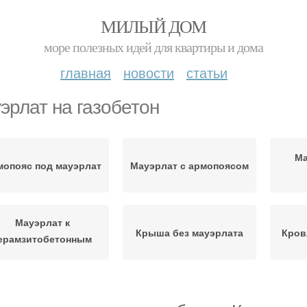
МИЛЫЙ ДОМ
море полезных идей для квартиры и дома
главная
новости
статьи
эрлат на газобетон
Ма
мопояс под мауэрлат
Мауэрлат с армопоясом
Мауэрлат к
Крыша без мауэрлата
Кров
ерамзитобетонным
блокам