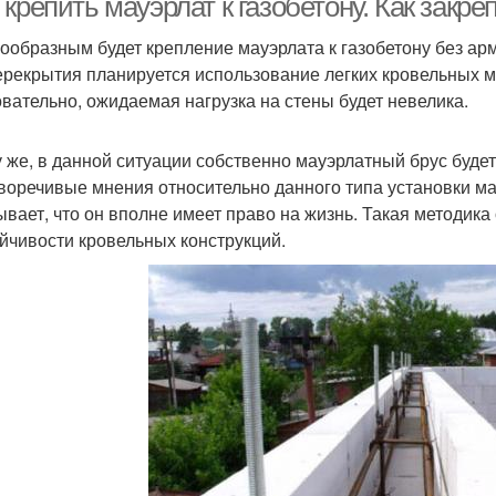
крепить мауэрлат к газобетону. Как закр
ообразным будет крепление мауэрлата к газобетону без арм
ерекрытия планируется использование легких кровельных 
вательно, ожидаемая нагрузка на стены будет невелика.
у же, в данной ситуации собственно мауэрлатный брус буде
воречивые мнения относительно данного типа установки мау
ывает, что он вполне имеет право на жизнь. Такая методик
ойчивости кровельных конструкций.