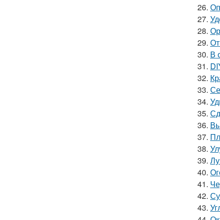
26.
Оп
27.
Уд
28.
Ор
29.
От
30.
В 
31.
DI
32.
Кр
33.
Се
34.
Уд
35.
Сд
36.
Вы
37.
Пл
38.
Ул
39.
Лу
40.
Ог
41.
Че
42.
Су
43.
Уг
44.
Ок