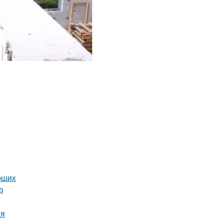
ющих
ф
ия