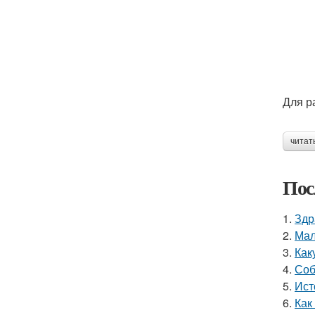
Для р
читат
Пос
1.
Здр
2.
Мал
3.
Как
4.
Соб
5.
Ист
6.
Как