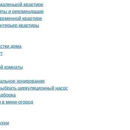
 маленькой квартире
ипы и рекомендации
временной квартире
интерьер квартиры
истки дома
ут
ой комнаты
мальное зонирование
выбрать циркуляционный насос
одборка
н в мини-огород
ухни