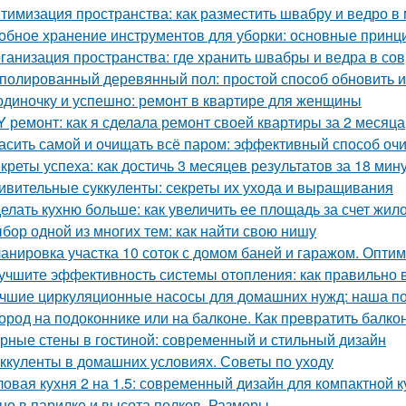
тимизация пространства: как разместить швабру и ведро в
обное хранение инструментов для уборки: основные принц
ганизация пространства: где хранить швабры и ведра в со
полированный деревянный пол: простой способ обновить 
одиночку и успешно: ремонт в квартире для женщины
Y ремонт: как я сделала ремонт своей квартиры за 2 месяца
асить самой и очищать всё паром: эффективный способ оч
креты успеха: как достичь 3 месяцев результатов за 18 мин
ивительные суккуленты: секреты их ухода и выращивания
елать кухню больше: как увеличить ее площадь за счет жил
бор одной из многих тем: как найти свою нишу
анировка участка 10 соток с домом баней и гаражом. Опти
учшите эффективность системы отопления: как правильно 
чшие циркуляционные насосы для домашних нужд: наша п
ород на подоконнике или на балконе. Как превратить балко
рные стены в гостиной: современный и стильный дизайн
ккуленты в домашних условиях. Советы по уходу
ловая кухня 2 на 1.5: современный дизайн для компактной к
но в парилке и высота полков. Размеры