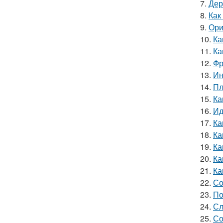
7.
Дер
8.
Как
9.
Ори
10.
Ка
11.
Ка
12.
Фр
13.
Ин
14.
Пл
15.
Ка
16.
Ид
17.
Ка
18.
Ка
19.
Ка
20.
Ка
21.
Ка
22.
Со
23.
По
24.
Сл
25.
Со