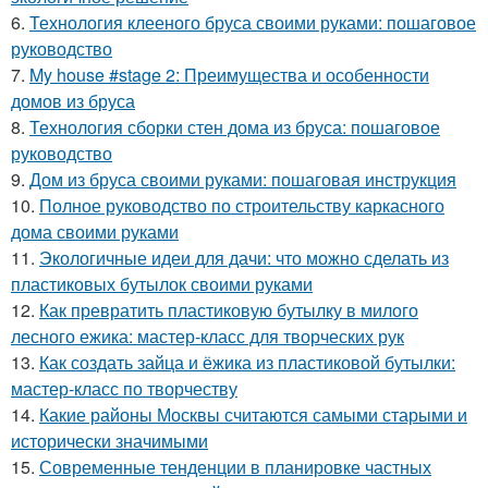
6.
Технология клееного бруса своими руками: пошаговое
руководство
7.
My house #stage 2: Преимущества и особенности
домов из бруса
8.
Технология сборки стен дома из бруса: пошаговое
руководство
9.
Дом из бруса своими руками: пошаговая инструкция
10.
Полное руководство по строительству каркасного
дома своими руками
11.
Экологичные идеи для дачи: что можно сделать из
пластиковых бутылок своими руками
12.
Как превратить пластиковую бутылку в милого
лесного ежика: мастер-класс для творческих рук
13.
Как создать зайца и ёжика из пластиковой бутылки:
мастер-класс по творчеству
14.
Какие районы Москвы считаются самыми старыми и
исторически значимыми
15.
Современные тенденции в планировке частных