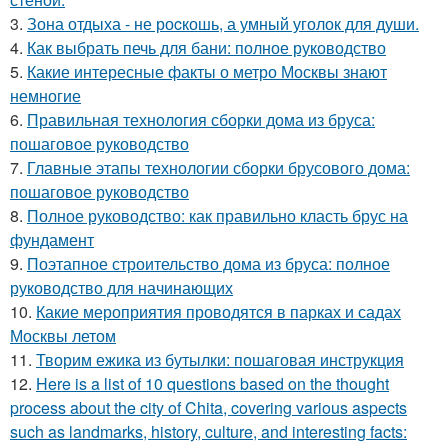
3.
Зона отдыха - не роcкошь, а умный уголок для души.
4.
Как выбрать печь для бани: полное руководство
5.
Какие интересные факты о метро Москвы знают
немногие
6.
Правильная технология сборки дома из бруса:
пошаговое руководство
7.
Главные этапы технологии сборки брусового дома:
пошаговое руководство
8.
Полное руководство: как правильно класть брус на
фундамент
9.
Поэтапное строительство дома из бруса: полное
руководство для начинающих
10.
Какие мероприятия проводятся в парках и садах
Москвы летом
11.
Творим ежика из бутылки: пошаговая инструкция
12.
Here is a list of 10 questions based on the thought
process about the city of Chita, covering various aspects
such as landmarks, history, culture, and interesting facts: