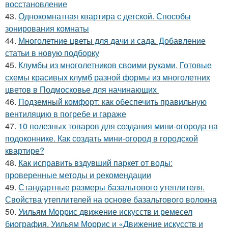
восстановление
43.
Однокомнатная квартира с детской. Способы
зонирования комнаты
44.
Многолетние цветы для дачи и сада. Добавление
статьи в новую подборку
45.
Клумбы из многолетников своими руками. Готовые
схемы красивых клумб разной формы из многолетних
цветов в Подмосковье для начинающих
46.
Подземный комфорт: как обеспечить правильную
вентиляцию в погребе и гараже
47.
10 полезных товаров для создания мини-огорода на
подоконнике. Как создать мини-огород в городской
квартире?
48.
Как исправить вздувший паркет от воды:
проверенные методы и рекомендации
49.
Стандартные размеры базальтового утеплителя.
Свойства утеплителей на основе базальтового волокна
50.
Уильям Моррис движение искусств и ремесел
биография. Уильям Моррис и «Движение искусств и