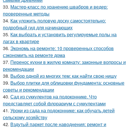
33.
Мастер-класс по хранению швабров и ведер:
проверенные методы
34.
Как уложить половую доску самостоятельно:
подробный гид для начинающих
35.
Как выбрать и установить регулируемые полы на
лагах в квартире
36.
Экономь на ремонте: 10 проверенных способов
сэкономить на ремонте дома
37.
Перенос кухни в жилую комнату: законные вопросы и
рекомендации
38.
Выбор одной из многих тем: как найти свою нишу
39.
Выбор плитки для облицовки фундамента: основные
советы и рекомендации
40.
Сад из суккулентов на подоконнике. Что
представляет собой флорариум с суккулентами
41.
Уроки из сада на подоконнике: как обучать детей
сельскому хозяйству
42.
Вздутый паркет после наводнения: ремонт и