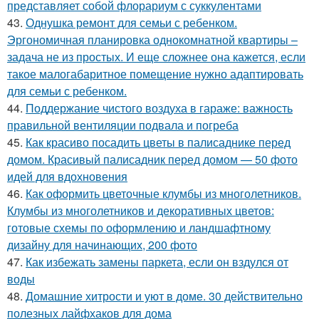
представляет собой флорариум с суккулентами
43.
Однушка ремонт для семьи с ребенком.
Эргономичная планировка однокомнатной квартиры –
задача не из простых. И еще сложнее она кажется, если
такое малогабаритное помещение нужно адаптировать
для семьи с ребенком.
44.
Поддержание чистого воздуха в гараже: важность
правильной вентиляции подвала и погреба
45.
Как красиво посадить цветы в палисаднике перед
домом. Красивый палисадник перед домом — 50 фото
идей для вдохновения
46.
Как оформить цветочные клумбы из многолетников.
Клумбы из многолетников и декоративных цветов:
готовые схемы по оформлению и ландшафтному
дизайну для начинающих, 200 фото
47.
Как избежать замены паркета, если он вздулся от
воды
48.
Домашние хитрости и уют в доме. 30 действительно
полезных лайфхаков для дома