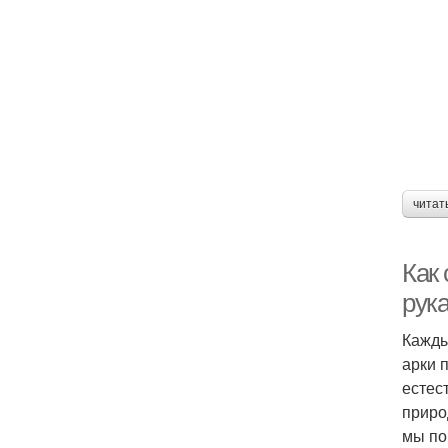
читат
Как
рук
Кажды
арки 
естес
приро
мы по