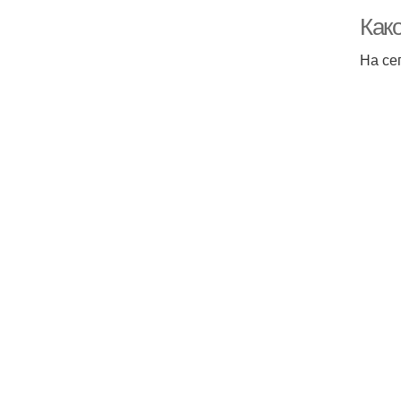
Как
На се