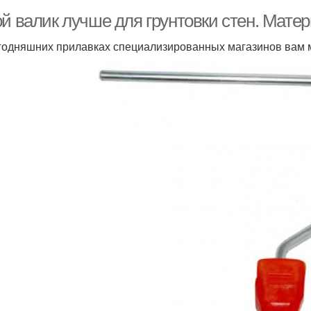
ой валик лучше для грунтовки стен. Мате
годняшних прилавках специализированных магазинов вам м