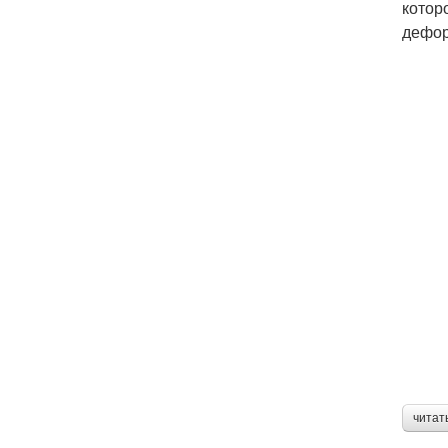
котор
дефор
читат