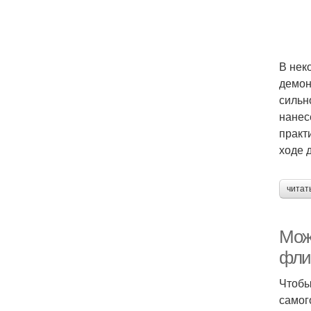
В нек
демон
сильн
нанес
практ
ходе 
читат
Мож
фли
Чтобы
самог