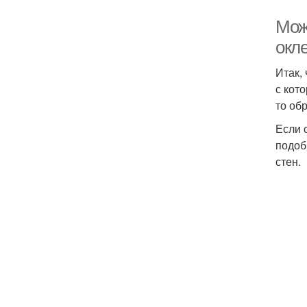
Можн
окл
Итак,
с кот
то об
Если 
подоб
стен.