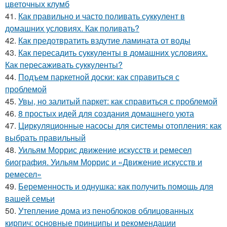
цветочных клумб
41.
Как правильно и часто поливать суккулент в
домашних условиях. Как поливать?
42.
Как предотвратить вздутие ламината от воды
43.
Как пересадить суккуленты в домашних условиях.
Как пересаживать суккуленты?
44.
Подъем паркетной доски: как справиться с
проблемой
45.
Увы, но залитый паркет: как справиться с проблемой
46.
8 простых идей для создания домашнего уюта
47.
Циркуляционные насосы для системы отопления: как
выбрать правильный
48.
Уильям Моррис движение искусств и ремесел
биография. Уильям Моррис и «Движение искусств и
ремесел»
49.
Беременность и однушка: как получить помощь для
вашей семьи
50.
Утепление дома из пеноблоков облицованных
кирпич: основные принципы и рекомендации