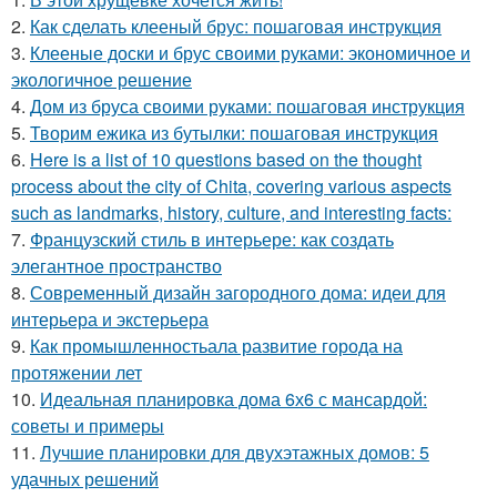
2.
Как сделать клееный брус: пошаговая инструкция
3.
Клееные доски и брус своими руками: экономичное и
экологичное решение
4.
Дом из бруса своими руками: пошаговая инструкция
5.
Творим ежика из бутылки: пошаговая инструкция
6.
Here is a list of 10 questions based on the thought
process about the city of Chita, covering various aspects
such as landmarks, history, culture, and interesting facts:
7.
Французский стиль в интерьере: как создать
элегантное пространство
8.
Современный дизайн загородного дома: идеи для
интерьера и экстерьера
9.
Как промышленностьала развитие города на
протяжении лет
10.
Идеальная планировка дома 6х6 с мансардой:
советы и примеры
11.
Лучшие планировки для двухэтажных домов: 5
удачных решений