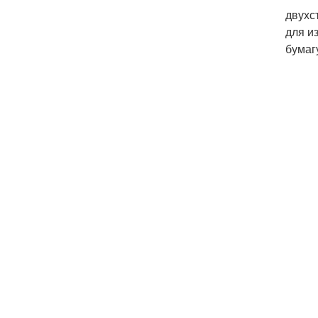
двухс
для и
бумаг