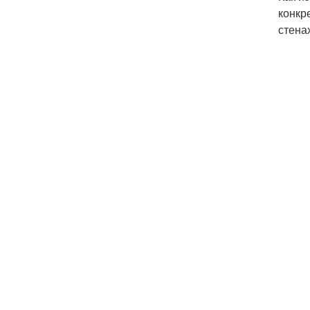
конкр
стена