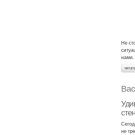
Не ст
ситуа
нами.
читат
Вас
Уди
сте
Сегод
не тр