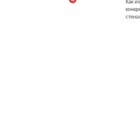
Как и
конкр
стена