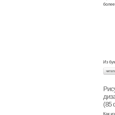
более
Из бу
читат
Рис
диз
(85 
Как и