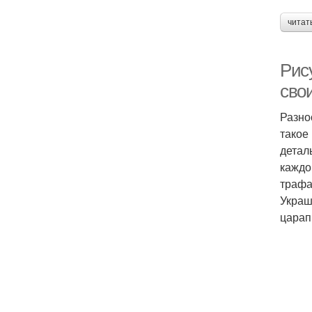
читат
Рис
сво
Разно
такое
детал
каждо
трафа
Украш
царап