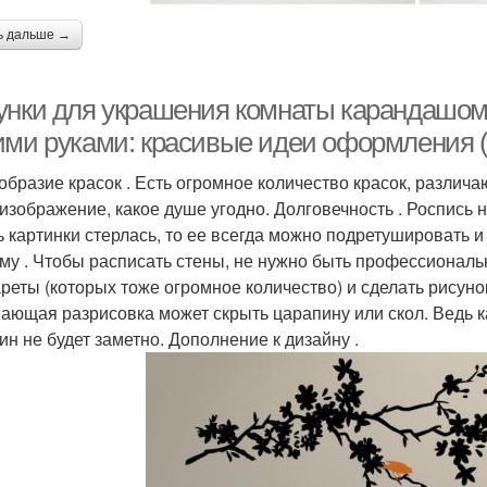
ь дальше →
унки для украшения комнаты карандашом. 
ими руками: красивые идеи оформления (
образие красок . Есть огромное количество красок, различа
 изображение, какое душе угодно. Долговечность . Роспись н
ь картинки стерлась, то ее всегда можно подретушировать и
му . Чтобы расписать стены, не нужно быть профессионал
реты (которых тоже огромное количество) и сделать рисуно
ающая разрисовка может скрыть царапину или скол. Ведь к
ин не будет заметно. Дополнение к дизайну .