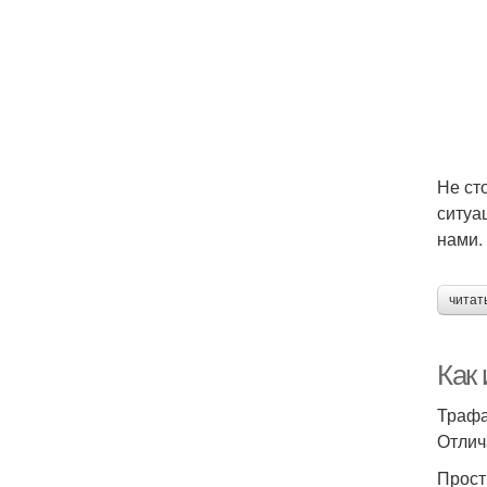
Не ст
ситуа
нами.
читат
Как
Трафа
Отлич
Прост