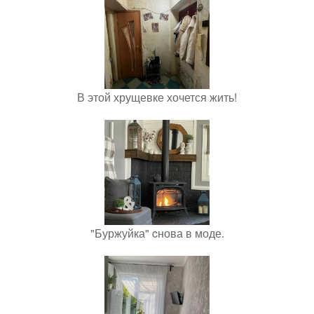
В этой хрущевке хочется жить!
"Буржуйка" cнова в моде.