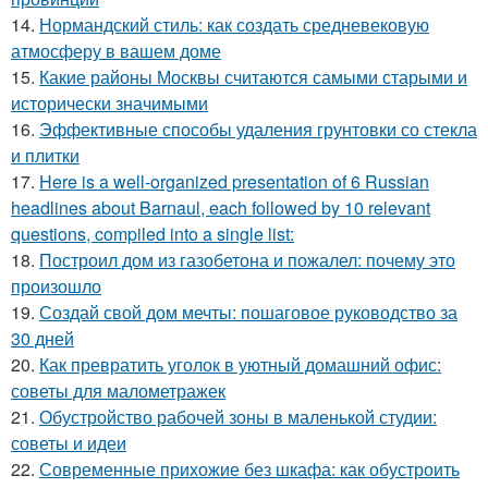
14.
Нормандский стиль: как создать средневековую
атмосферу в вашем доме
15.
Какие районы Москвы считаются самыми старыми и
исторически значимыми
16.
Эффективные способы удаления грунтовки со стекла
и плитки
17.
Here is a well-organized presentation of 6 Russian
headlines about Barnaul, each followed by 10 relevant
questions, compiled into a single list:
18.
Построил дом из газобетона и пожалел: почему это
произошло
19.
Создай свой дом мечты: пошаговое руководство за
30 дней
20.
Как превратить уголок в уютный домашний офис:
советы для малометражек
21.
Обустройство рабочей зоны в маленькой студии:
советы и идеи
22.
Современные прихожие без шкафа: как обустроить