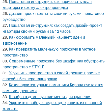
25.
Пошаговая инструкция: как нарисовать план
квартиры и схему электропроводки
26.
Дизайн-проект комнаты своими руками: пошаговое
руководство
27.
Пошаговая инструкция: как создать дизайн-проект
квартиры своими руками за 12 часов
28.
Как оформить маленький кабинет: идеи и
вдохновение
29.
Как превратить маленькую прихожую в уютное
пространство
30.
Современные прихожие без шкафа: как обустроить
пространство с STYLE
31.
Улучшить пространство в своей трешке: простые
способы без перепланировки
32.
Какие архитектурные памятники Кирова считаются
самыми древними
33.
Швабра в доме: лучшие места для хранения
34.
Укротите швабру и ведро: где хранить их в ванной
комнате