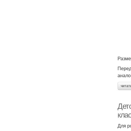
Разме
Перед
анало
читат
Детс
кла
Для р