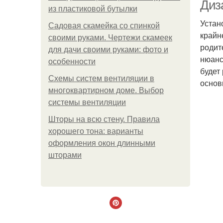
Диз
из пластиковой бутылки
Устан
Садовая скамейка со спинкой
крайн
своими руками. Чертежи скамеек
Кр
родит
для дачи своими руками: фото и
нюанс
особенности
будет
Схемы систем вентиляции в
основ
многоквартирном доме. Выбор
системы вентиляции
Шторы на всю стену. Правила
хорошего тона: варианты
оформления окон длинными
шторами