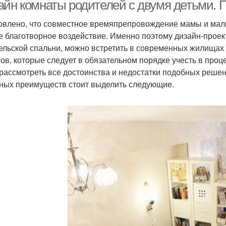
кровати
айн комнаты родителей с двумя детьми.
овлено, что совместное времяпрепровождение мамы и мал
е благотворное воздействие. Именно поэтому дизайн-прое
Кров
овать для подростка
Подростковая кровать
ельской спальни, можно встретить в современных жилищах
ов, которые следует в обязательном порядке учесть в про
 рассмотреть все достоинства и недостатки подобных решен
ных преимуществ стоит выделить следующие.