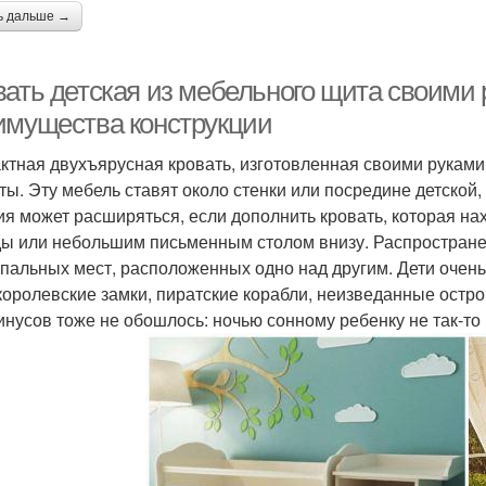
ь дальше →
вать детская из мебельного щита своими 
имущества конструкции
ктная двухъярусная кровать, изготовленная своими руками
ты. Эту мебель ставят около стенки или посредине детской
ия может расширяться, если дополнить кровать, которая на
ы или небольшим письменным столом внизу. Распространен
спальных мест, расположенных одно над другим. Дети очень
 королевские замки, пиратские корабли, неизведанные остро
инусов тоже не обошлось: ночью сонному ребенку не так-то 