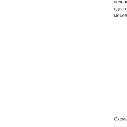
челов
сделат
мебел
Схема