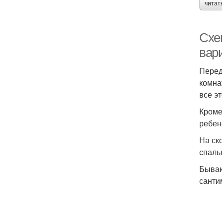
читат
Схе
вар
Перед
комна
все э
Кроме
ребен
На ск
спаль
Бываю
санти