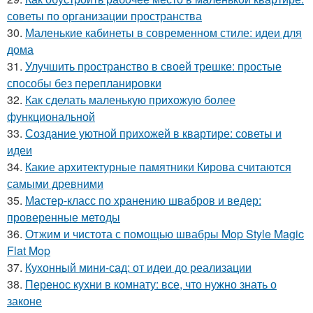
советы по организации пространства
30.
Маленькие кабинеты в современном стиле: идеи для
дома
31.
Улучшить пространство в своей трешке: простые
способы без перепланировки
32.
Как сделать маленькую прихожую более
функциональной
33.
Создание уютной прихожей в квартире: советы и
идеи
34.
Какие архитектурные памятники Кирова считаются
самыми древними
35.
Мастер-класс по хранению швабров и ведер:
проверенные методы
36.
Отжим и чистота с помощью швабры Mop Style Magic
Flat Mop
37.
Кухонный мини-сад: от идеи до реализации
38.
Перенос кухни в комнату: все, что нужно знать о
законе