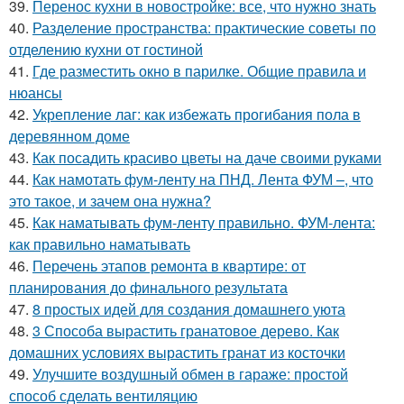
39.
Перенос кухни в новостройке: все, что нужно знать
40.
Разделение пространства: практические советы по
отделению кухни от гостиной
41.
Где разместить окно в парилке. Общие правила и
нюансы
42.
Укрепление лаг: как избежать прогибания пола в
деревянном доме
43.
Как посадить красиво цветы на даче своими руками
44.
Как намотать фум-ленту на ПНД. Лента ФУМ –, что
это такое, и зачем она нужна?
45.
Как наматывать фум-ленту правильно. ФУМ-лента:
как правильно наматывать
46.
Перечень этапов ремонта в квартире: от
планирования до финального результата
47.
8 простых идей для создания домашнего уюта
48.
3 Способа вырастить гранатовое дерево. Как
домашних условиях вырастить гранат из косточки
49.
Улучшите воздушный обмен в гараже: простой
способ сделать вентиляцию