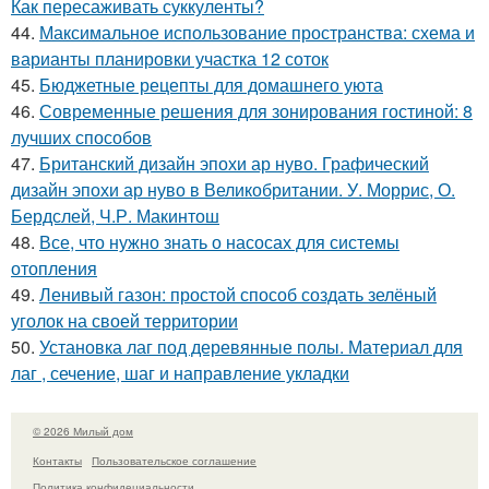
Как пересаживать суккуленты?
44.
Максимальное использование пространства: схема и
варианты планировки участка 12 соток
45.
Бюджетные рецепты для домашнего уюта
46.
Современные решения для зонирования гостиной: 8
лучших способов
47.
Британский дизайн эпохи ар нуво. Графический
дизайн эпохи ар нуво в Великобритании. У. Моррис, О.
Бердслей, Ч.Р. Макинтош
48.
Все, что нужно знать о насосах для системы
отопления
49.
Ленивый газон: простой способ создать зелёный
уголок на своей территории
50.
Установка лаг под деревянные полы. Материал для
лаг , сечение, шаг и направление укладки
© 2026 Милый дом
Контакты
Пользовательское соглашение
Политика конфидециальности