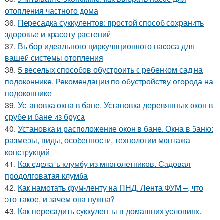
отопления частного дома
36.
Пересадка суккулентов: простой способ сохранить
здоровье и красоту растений
37.
Выбор идеального циркуляционного насоса для
вашей системы отопления
38.
5 веселых способов обустроить с ребенком сад на
подоконнике. Рекомендации по обустройству огорода на
подоконнике
39.
Установка окна в бане. Установка деревянных окон в
срубе и бане из бруса
40.
Установка и расположение окон в бане. Окна в баню:
размеры, виды, особенности, технологии монтажа
конструкций
41.
Как сделать клумбу из многолетников. Садовая
продолговатая клумба
42.
Как намотать фум-ленту на ПНД. Лента ФУМ –, что
это такое, и зачем она нужна?
43.
Как пересадить суккуленты в домашних условиях.