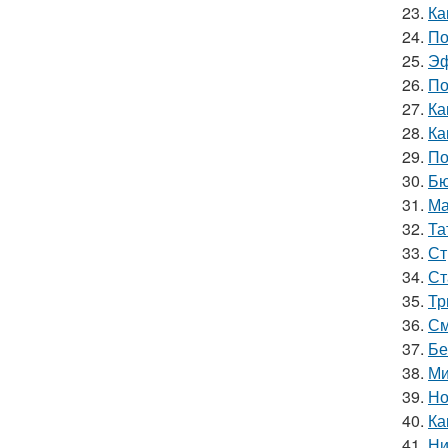
23.
Ка
24.
По
25.
Эф
26.
По
27.
Ка
28.
Ка
29.
По
30.
Бю
31.
Ма
32.
Та
33.
Ст
34.
Ст
35.
Тр
36.
См
37.
Бе
38.
Ми
39.
Но
40.
Ка
41.
Ни