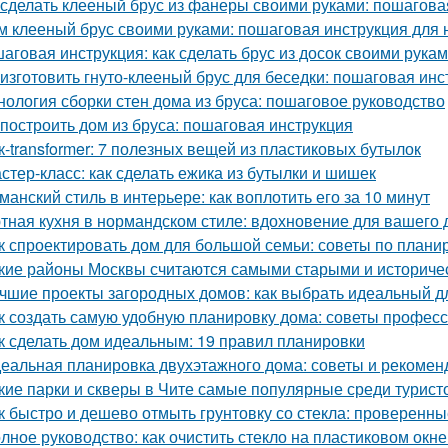
 сделать клееный брус из фанеры своими руками: пошагова
м клееный брус своими руками: пошаговая инструкция для
аговая инструкция: как сделать брус из досок своими рука
 изготовить гнуто-клееный брус для беседки: пошаговая инс
нология сборки стен дома из бруса: пошаговое руководство
 построить дом из бруса: пошаговая инструкция
к-transformer: 7 полезных вещей из пластиковых бутылок
стер-класс: как сделать ежика из бутылки и шишек
манский стиль в интерьере: как воплотить его за 10 минут
тная кухня в нормандском стиле: вдохновение для вашего
к спроектировать дом для большой семьи: советы по плани
кие районы Москвы считаются самыми старыми и историче
чшие проекты загородных домов: как выбрать идеальный д
к создать самую удобную планировку дома: советы профес
к сделать дом идеальным: 19 правил планировки
еальная планировка двухэтажного дома: советы и рекомен
кие парки и скверы в Чите самые популярные среди турист
к быстро и дешево отмыть грунтовку со стекла: проверенн
лное руководство: как очистить стекло на пластиковом окне