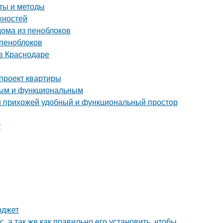
еты и методы
хностей
ома из пеноблоков
 пеноблоков
в Краснодаре
-проект квартиры
тным и функциональным
ой прихожей удобный и функциональный простор
у
юджет
, а так же как правильно его установить, чтобы