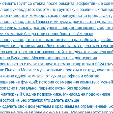
к отмыть грунт со стекла после ремонта: эффективные сов
лное руководство: как отмыть грунтовку с различных повер
фективность и комфорт: какие преимущества предлагают д
лное руководство: Плюсы и минусы строительства дома из
кие уникальные архитектурные сооружения можно увидеть 
кие местные блюда стоит попробовать в Ижевске
лное руководство: как самостоятельно разработать дизайн
джетная организация рабочего места: как сделать его ую
ло места, но много возможностей: как сделать из маленьк
тьяна Буланова: Московские проекты и достижения
роительство с нуля: как начать ремонт квартиры в 2024 год
ас Пьеха в Москве: музыкальные проекты и сотрудничества
и жизни одной комнаты: от кухни до офиса и обратно
ешивание функций: история совмещения комнаты с кухней
зопасно и легально: перенос кухни без проблем
ниатюрный Сад на подоконнике. Минисад на подоконнике
востройка без отделки: что делать дальше
к сделать свой дом уютным и красивым на ограниченный б
когда не понимал зачем окно в бане.. Разбираем этот вопрос