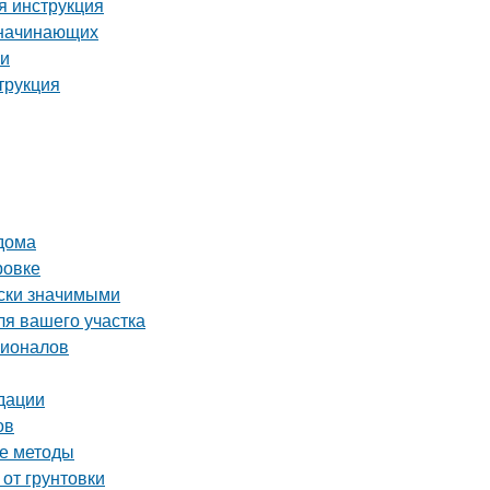
я инструкция
 начинающих
ми
трукция
 дома
ровке
ски значимыми
ля вашего участка
сионалов
дации
ов
ые методы
 от грунтовки