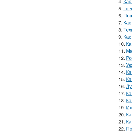
4.
Как
5.
Гне
6.
Пош
7.
Как
8.
Тех
9.
Как
10.
Ка
11.
Ма
12.
Ро
13.
Ую
14.
Ка
15.
Ка
16.
Лу
17.
Ка
18.
Ка
19.
Ид
20.
Ка
21.
Ка
22.
По