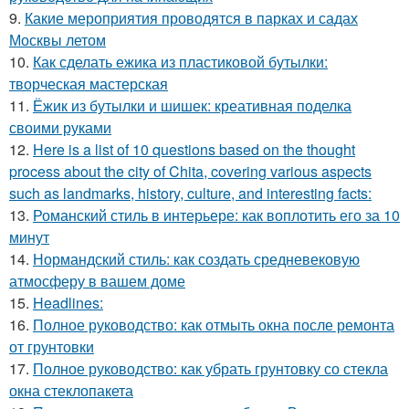
9.
Какие мероприятия проводятся в парках и садах
Москвы летом
10.
Как сделать ежика из пластиковой бутылки:
творческая мастерская
11.
Ёжик из бутылки и шишек: креативная поделка
своими руками
12.
Here is a list of 10 questions based on the thought
process about the city of Chita, covering various aspects
such as landmarks, history, culture, and interesting facts:
13.
Романский стиль в интерьере: как воплотить его за 10
минут
14.
Нормандский стиль: как создать средневековую
атмосферу в вашем доме
15.
Headlines:
16.
Полное руководство: как отмыть окна после ремонта
от грунтовки
17.
Полное руководство: как убрать грунтовку со стекла
окна стеклопакета