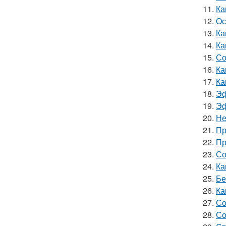
11.
Ка
12.
Ос
13.
Ка
14.
Ка
15.
Со
16.
Ка
17.
Ка
18.
Эф
19.
Эф
20.
Не
21.
Пр
22.
Пр
23.
Со
24.
Ка
25.
Бе
26.
Ка
27.
Со
28.
Со