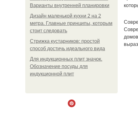
котор
Варианты внутренней планировки
Дизайн маленькой кухни 2 на 2
Совре
метра. Главные принципы, которым
Совре
стоит следовать
домов
Стрижка кустарников: простой
выраз
способ достичь идеального вида
Для индукционных плит значок.
Обозначение посуды для
индукционной плит