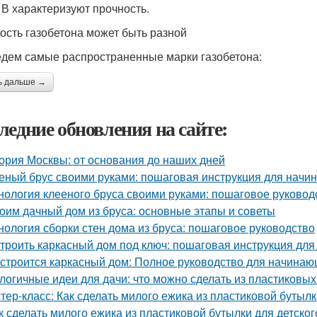
 В характеризуют прочность.
ость газобетона может быть разной
дем самые распространенные марки газобетона:
ь дальше →
ледние обновления на сайте:
ория Москвы: от основания до наших дней
еный брус своими руками: пошаговая инструкция для нач
нология клееного бруса своими руками: пошаговое руковод
оим дачный дом из бруса: основные этапы и советы
нология сборки стен дома из бруса: пошаговое руководство
троить каркасный дом под ключ: пошаговая инструкция дл
 строится каркасный дом: Полное руководство для начина
логичные идеи для дачи: что можно сделать из пластиковы
тер-класс: Как сделать милого ежика из пластиковой бутыл
к сделать милого ежика из пластиковой бутылки для детског