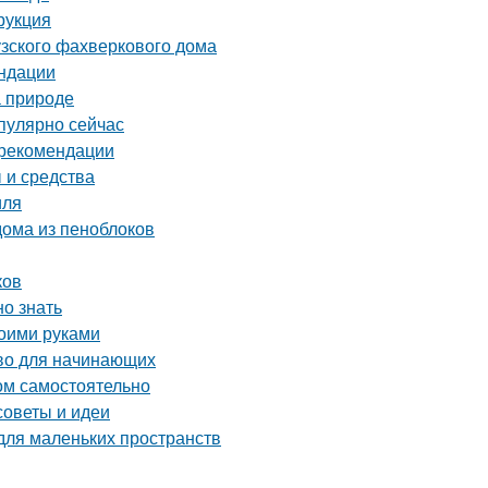
рукция
узского фахверкового дома
ендации
а природе
пулярно сейчас
и рекомендации
 и средства
иля
ома из пеноблоков
ков
но знать
воими руками
тво для начинающих
ом самостоятельно
советы и идеи
для маленьких пространств