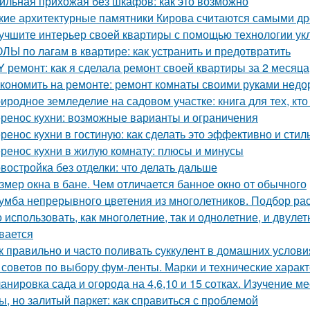
ильная прихожая без шкафов: как это возможно
кие архитектурные памятники Кирова считаются самыми д
учшите интерьер своей квартиры с помощью технологии ук
ЛЫ по лагам в квартире: как устранить и предотвратить
Y ремонт: как я сделала ремонт своей квартиры за 2 месяца
кономить на ремонте: ремонт комнаты своими руками недо
иродное земледелие на садовом участке: книга для тех, кто
ренос кухни: возможные варианты и ограничения
ренос кухни в гостиную: как сделать это эффективно и стил
ренос кухни в жилую комнату: плюсы и минусы
востройка без отделки: что делать дальше
змер окна в бане. Чем отличается банное окно от обычного
умба непрерывного цветения из многолетников. Подбор ра
 использовать, как многолетние, так и однолетние, и двуле
вается
к правильно и часто поливать суккулент в домашних услови
 советов по выбору фум-ленты. Марки и технические харак
анировка сада и огорода на 4,6,10 и 15 сотках. Изучение м
ы, но залитый паркет: как справиться с проблемой