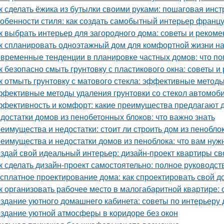
к сделать ёжика из бутылки своими руками: пошаговая инст
обенности стиля: как создать самобытный интерьер франц
к выбрать интерьер для загородного дома: советы и реком
к спланировать одноэтажный дом для комфортной жизни н
временные тенденции в планировке частных домов: что по
к безопасно смыть грунтовку с пластикового окна: советы 
к отмыть грунтовку с матового стекла: эффективные методы
фективные методы удаления грунтовки со стекол автомоб
фективность и комфорт: какие преимущества предлагают д
достатки домов из пенобетонных блоков: что важно знать
еимущества и недостатки: стоит ли строить дом из пенобло
еимущества и недостатки домов из пеноблока: что вам нуж
здай свой идеальный интерьер: дизайн-проект квартиры с
к сделать дизайн-проект самостоятельно: полное руководс
сплатное проектирование дома: как спроектировать свой д
к организовать рабочее место в малогабаритной квартире: 
здание уютного домашнего кабинета: советы по интерьеру 
здание уютной атмосферы в коридоре без окон