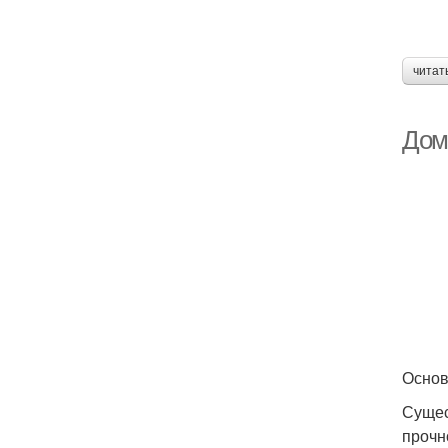
читат
Дом
Основ
Сущес
прочн