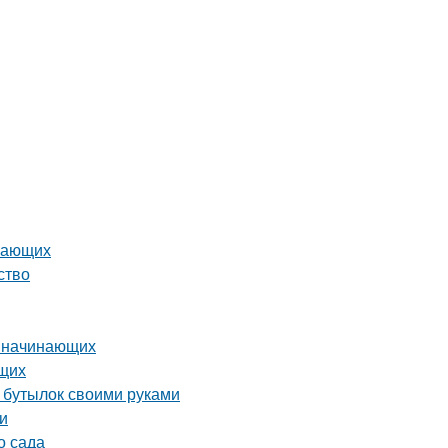
инающих
ство
я начинающих
ющих
х бутылок своими руками
ки
о сада