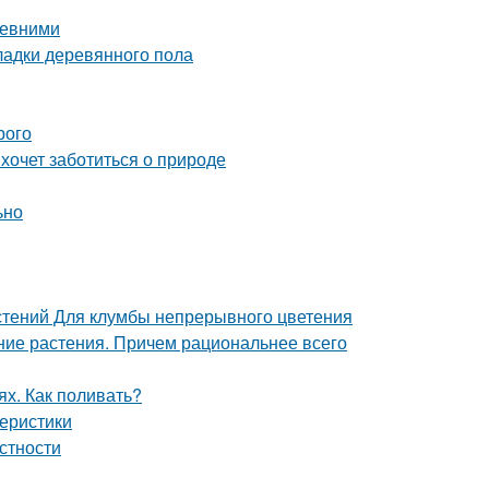
ревними
ладки деревянного пола
рого
 хочет заботиться о природе
ьно
стений Для клумбы непрерывного цветения
тние растения. Причем рациональнее всего
ях. Как поливать?
теристики
естности