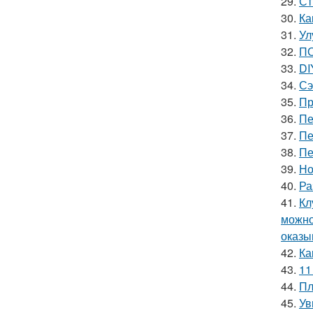
29.
Ст
30.
Ка
31.
Ул
32.
ПО
33.
DI
34.
Сэ
35.
Пр
36.
Пе
37.
Пе
38.
Пе
39.
Но
40.
Ра
41.
Кл
можно
оказы
42.
Ка
43.
11
44.
Пл
45.
Ув