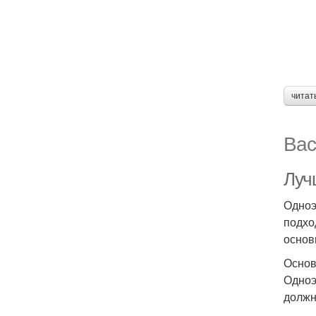
читат
Вас
Луч
Одноэ
подхо
основ
Основ
Одноэ
должн