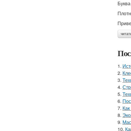
Буква
Плотн
Приве
читат
Пос
1.
Ист
2.
Кле
3.
Тех
4.
Стр
5.
Тех
6.
Пос
7.
Как
8.
Эко
9.
Мас
10.
Ка