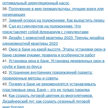
оптимальный циркуляционный насос
36.
Погружение в мир пермакультуры: лучшие книги для
начинающих
37.
Зимний огород на подоконнике. Как вырастить перец
38.
Сад из суккулентов на подоконнике. Что
представляет собой флорариум с суккулентами
39.
Дизайн 1-комнатной квартиры 2023. Тренды дизайна
однокомнатной квартиры 2023
40.
Окно в бане на какой высоте. Этапы установки окон в
баню своими руками: правила и особенности работ
41.
Установка окна в бане. Установка деревянных окон в
срубе и бане из бруса
42.
Устранение внутренних повреждений паркета:
проверенные методы и советы
43.
Почему в бане не рекомендуется устанавливать
пластиковые окна. Баня – это не только парилка
44.
Как создать луговой цветник из многолетников.
Дизайнерский луг: как создать сезонный луговой
миксбордер