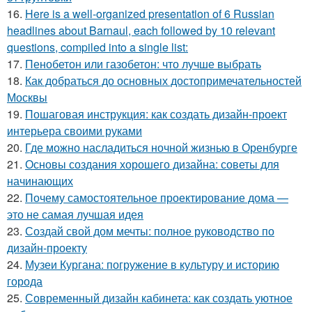
16.
Here is a well-organized presentation of 6 Russian
headlines about Barnaul, each followed by 10 relevant
questions, compiled into a single list:
17.
Пенобетон или газобетон: что лучше выбрать
18.
Как добраться до основных достопримечательностей
Москвы
19.
Пошаговая инструкция: как создать дизайн-проект
интерьера своими руками
20.
Где можно насладиться ночной жизнью в Оренбурге
21.
Основы создания хорошего дизайна: советы для
начинающих
22.
Почему самостоятельное проектирование дома —
это не самая лучшая идея
23.
Создай свой дом мечты: полное руководство по
дизайн-проекту
24.
Музеи Кургана: погружение в культуру и историю
города
25.
Современный дизайн кабинета: как создать уютное