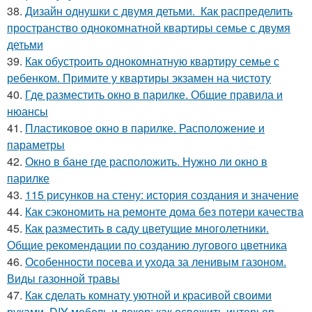
38.
Дизайн однушки с двумя детьми. Как распределить
пространство однокомнатной квартиры семье с двумя
детьми
39.
Как обустроить однокомнатную квартиру семье с
ребенком. Примите у квартиры экзамен на чистоту
40.
Где разместить окно в парилке. Общие правила и
нюансы
41.
Пластиковое окно в парилке. Расположение и
параметры
42.
Окно в бане где расположить. Нужно ли окно в
парилке
43.
115 рисунков на стену: история создания и значение
44.
Как сэкономить на ремонте дома без потери качества
45.
Как разместить в саду цветущие многолетники.
Общие рекомендации по созданию лугового цветника
46.
Особенности посева и ухода за ленивым газоном.
Виды газонной травы
47.
Как сделать комнату уютной и красивой своими
руками. DIY мебель и декор: как освежить интерьер