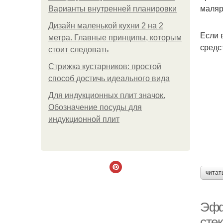
маляр
Варианты внутренней планировки
Дизайн маленькой кухни 2 на 2
Если 
метра. Главные принципы, которым
средс
стоит следовать
Стрижка кустарников: простой
способ достичь идеального вида
Для индукционных плит значок.
Обозначение посуды для
индукционной плит
читат
Эфф
сте