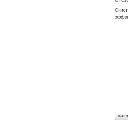
Очист
эффек
читат