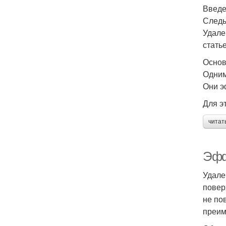
Введ
Следы
Удале
стать
Основ
Одним
Они э
Для э
читат
Эфф
Удале
повер
не по
преим