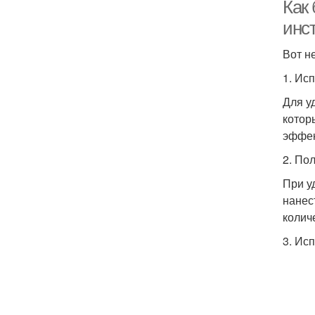
Как 
инс
Вот н
1. Ис
Для у
котор
эффек
2. По
При у
нанес
колич
3. Ис