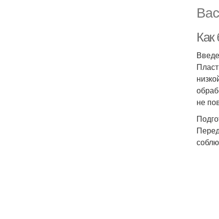
Вас
Как 
Введ
Пласт
низко
обраб
не по
Подго
Перед
соблю