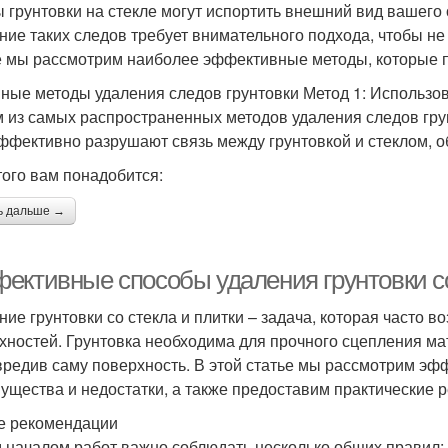
 грунтовки на стекле могут испортить внешний вид вашего 
ние таких следов требует внимательного подхода, чтобы не 
е мы рассмотрим наиболее эффективные методы, которые по
ные методы удаления следов грунтовки Метод 1: Использо
 из самых распространенных методов удаления следов гру
ффективно разрушают связь между грунтовкой и стеклом, о
того вам понадобится:
ь дальше →
ективные способы удаления грунтовки со
ние грунтовки со стекла и плитки – задача, которая часто 
хностей. Грунтовка необходима для прочного сцепления мат
вредив саму поверхность. В этой статье мы рассмотрим эф
ущества и недостатки, а также предоставим практические 
 рекомендации
 началом работ важно соблюдать несколько общих правил: