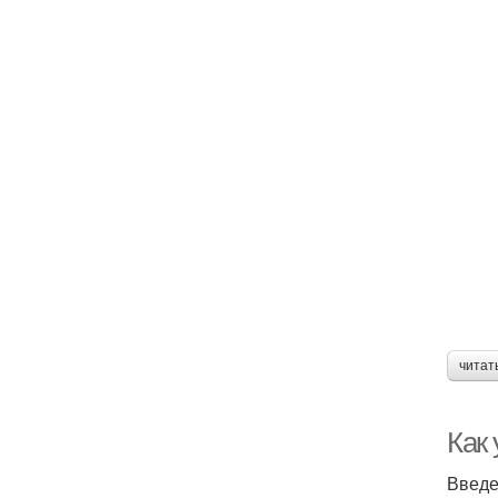
читат
Как
Введ