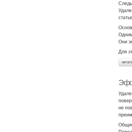
Следы
Удале
стать
Основ
Одним
Они э
Для э
читат
Эфф
Удале
повер
не по
преим
Общие
Перед