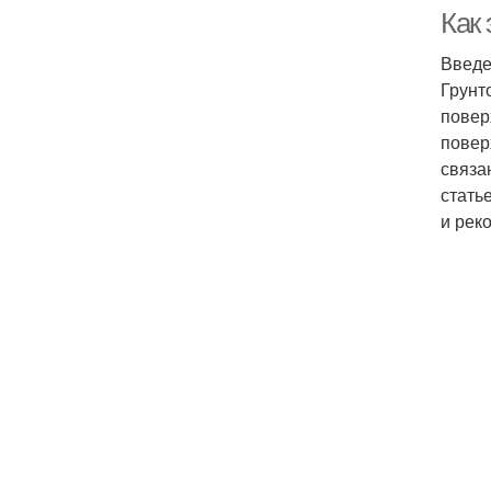
Как 
Введ
Грунт
повер
повер
связа
стать
и рек