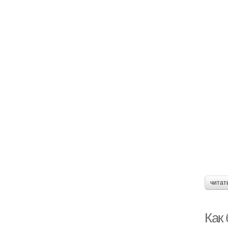
читат
Как 