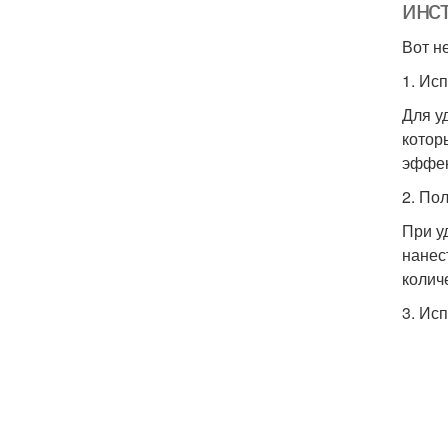
инс
Вот н
1. Ис
Для у
котор
эффек
2. По
При у
нанес
колич
3. Ис