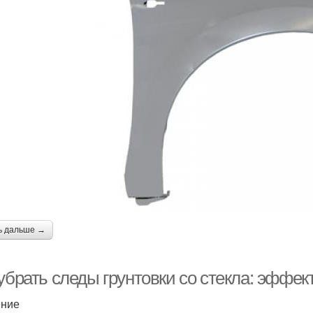
ь дальше →
 убрать следы грунтовки со стекла: эффе
ение