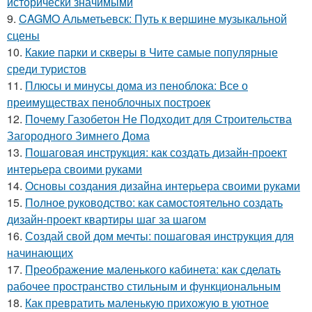
исторически значимыми
9.
CAGMO Альметьевск: Путь к вершине музыкальной
сцены
10.
Какие парки и скверы в Чите самые популярные
среди туристов
11.
Плюсы и минусы дома из пеноблока: Все о
преимуществах пеноблочных построек
12.
Почему Газобетон Не Подходит для Строительства
Загородного Зимнего Дома
13.
Пошаговая инструкция: как создать дизайн-проект
интерьера своими руками
14.
Основы создания дизайна интерьера своими руками
15.
Полное руководство: как самостоятельно создать
дизайн-проект квартиры шаг за шагом
16.
Создай свой дом мечты: пошаговая инструкция для
начинающих
17.
Преображение маленького кабинета: как сделать
рабочее пространство стильным и функциональным
18.
Как превратить маленькую прихожую в уютное