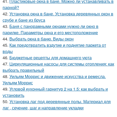
41.
Пластиковые окна в бане. Можно ли устанавливать в
парной?
42.
Установка окна в бане. Установка деревянных окон в
срубе и бане из бруса
43.
Баня с панорамными окнами нужно ли окно в
парилке. Параметры окна и его местоположение
44.
Выбрать окна в баню. Виды окон
45.
Как предотвратить вздутие и поднятие паркета от
воды
46.
Бюджетные рецепты для домашнего уюта
47.
Циркуляционные насосы для системы отопления: как
выбрать правильный
48.
Уильям Моррис и движение искусства и ремесла.
Уильям Моррис
49.
Угловой кухонный гарнитур 2 на 1.5: как выбрать и
установить
50.
Установка лаг под деревянные полы. Материал для
лаг , сечение, шаг и направление укладки