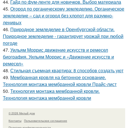
44.
Гайд по фум-ленте для новичков. Выбор материала
45.
Огород по органическому земледелию. Органическое
земледелие – сад и огород без хлопот для разумно-
ленивых
46.
Природное земледелие в Оренбургской области.
Природное земледелие - гарантирует урожай при любой
погоде
47.
Уильям Моррис движение искусств и ремесел
биография. Уильям Моррис и «Движение искусств и
ремесел»
48.
Стильная съемная квартира: 8 способов создать уют
49.
Мембранная кровля на бетонное основание.
Технология монтажа мембранной кровли Прайс-лист
50.
Технология монтажа мембранной кровли.
Технология монтажа мембранной кровли
© 2026 Милый дом
Контакты
Пользовательское соглашение
Политика конфидециальности