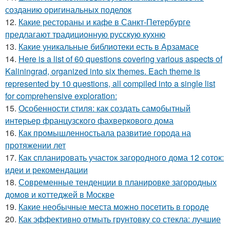
созданию оригинальных поделок
12.
Какие рестораны и кафе в Санкт-Петербурге
предлагают традиционную русскую кухню
13.
Какие уникальные библиотеки есть в Арзамасе
14.
Here is a list of 60 questions covering various aspects of
Kaliningrad, organized into six themes. Each theme is
represented by 10 questions, all compiled into a single list
for comprehensive exploration:
15.
Особенности стиля: как создать самобытный
интерьер французского фахверкового дома
16.
Как промышленностьала развитие города на
протяжении лет
17.
Как спланировать участок загородного дома 12 соток:
идеи и рекомендации
18.
Современные тенденции в планировке загородных
домов и коттеджей в Москве
19.
Какие необычные места можно посетить в городе
20.
Как эффективно отмыть грунтовку со стекла: лучшие