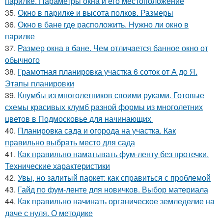
парилке. Параметры окна и его местоположение
35.
Окно в парилке и высота полков. Размеры
36.
Окно в бане где расположить. Нужно ли окно в
парилке
37.
Размер окна в бане. Чем отличается банное окно от
обычного
38.
Грамотная планировка участка 6 соток от А до Я.
Этапы планировки
39.
Клумбы из многолетников своими руками. Готовые
схемы красивых клумб разной формы из многолетних
цветов в Подмосковье для начинающих
40.
Планировка сада и огорода на участка. Как
правильно выбрать место для сада
41.
Как правильно наматывать фум-ленту без протечки.
Технические характеристики
42.
Увы, но залитый паркет: как справиться с проблемой
43.
Гайд по фум-ленте для новичков. Выбор материала
44.
Как правильно начинать органическое земледелие на
даче с нуля. О методике