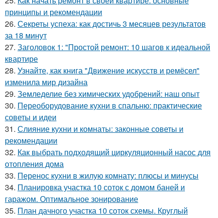
25.
Как начать ремонт в своей квартире: основные
принципы и рекомендации
26.
Секреты успеха: как достичь 3 месяцев результатов
за 18 минут
27.
Заголовок 1: "Простой ремонт: 10 шагов к идеальной
квартире
28.
Узнайте, как книга "Движение искусств и ремёсел"
изменила мир дизайна
29.
Земледелие без химических удобрений: наш опыт
30.
Переоборудование кухни в спальню: практические
советы и идеи
31.
Слияние кухни и комнаты: законные советы и
рекомендации
32.
Как выбрать подходящий циркуляционный насос для
отопления дома
33.
Перенос кухни в жилую комнату: плюсы и минусы
34.
Планировка участка 10 соток с домом баней и
гаражом. Оптимальное зонирование
35.
План дачного участка 10 соток схемы. Круглый