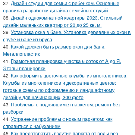
37.
Дизайн студии для семьи с ребенком. Основные
правила разработки дизайна семейных студий
38.
Дизайн однокомнатной квартиры 2023. Стильный
дизайн маленьких квартир от 20 до 25 кв. м.
39.
Установка окна в бане. Установка деревянных окон в
срубе и бане из бруса
40.
Какой должен быть размер окон для бани.
Металлопластик
41.
Грамотная планировка участка 6 соток от А до Я.
Этапы планировки
42.
Как оформить цветочные клумбы из многолетников.
Клумбы из многолетников и декоративных цветов:
готовые схемы по оформлению и ландшафтному
дизайну для начинающих, 200 фото
43.
Проблемы с поднявшимся паркетом: ремонт без
разборки
44.
Устранение проблемы с новым паркетом: как
справиться с набуханием
45.
Как предотвратить вздутие паркета от воды без