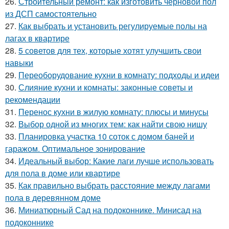
26.
Строительный ремонт: как изготовить черновой пол
из ДСП самостоятельно
27.
Как выбрать и установить регулируемые полы на
лагах в квартире
28.
5 советов для тех, которые хотят улучшить свои
навыки
29.
Переоборудование кухни в комнату: подходы и идеи
30.
Слияние кухни и комнаты: законные советы и
рекомендации
31.
Перенос кухни в жилую комнату: плюсы и минусы
32.
Выбор одной из многих тем: как найти свою нишу
33.
Планировка участка 10 соток с домом баней и
гаражом. Оптимальное зонирование
34.
Идеальный выбор: Какие лаги лучше использовать
для пола в доме или квартире
35.
Как правильно выбрать расстояние между лагами
пола в деревянном доме
36.
Миниатюрный Сад на подоконнике. Минисад на
подоконнике