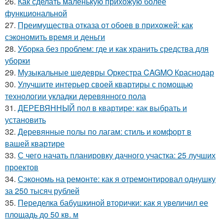
26.
Как сделать маленькую прихожую более
функциональной
27.
Преимущества отказа от обоев в прихожей: как
сэкономить время и деньги
28.
Уборка без проблем: где и как хранить средства для
уборки
29.
Музыкальные шедевры Оркестра CAGMO Краснодар
30.
Улучшите интерьер своей квартиры с помощью
технологии укладки деревянного пола
31.
ДЕРЕВЯННЫЙ пол в квартире: как выбрать и
установить
32.
Деревянные полы по лагам: стиль и комфорт в
вашей квартире
33.
С чего начать планировку дачного участка: 25 лучших
проектов
34.
Сэкономь на ремонте: как я отремонтировал однушку
за 250 тысяч рублей
35.
Переделка бабушкиной вторички: как я увеличил ее
площадь до 50 кв. м