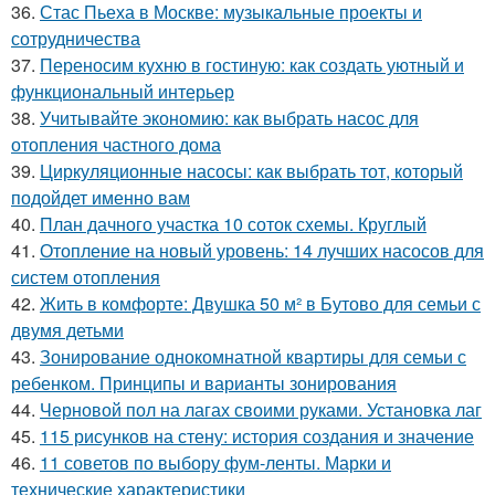
36.
Стас Пьеха в Москве: музыкальные проекты и
сотрудничества
37.
Переносим кухню в гостиную: как создать уютный и
функциональный интерьер
38.
Учитывайте экономию: как выбрать насос для
отопления частного дома
39.
Циркуляционные насосы: как выбрать тот, который
подойдет именно вам
40.
План дачного участка 10 соток схемы. Круглый
41.
Отопление на новый уровень: 14 лучших насосов для
систем отопления
42.
Жить в комфорте: Двушка 50 м² в Бутово для семьи с
двумя детьми
43.
Зонирование однокомнатной квартиры для семьи с
ребенком. Принципы и варианты зонирования
44.
Черновой пол на лагах своими руками. Установка лаг
45.
115 рисунков на стену: история создания и значение
46.
11 советов по выбору фум-ленты. Марки и
технические характеристики