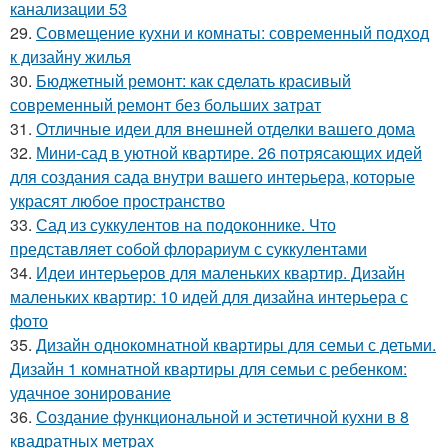
канализации 53
29.
Совмещение кухни и комнаты: современный подход
к дизайну жилья
30.
Бюджетный ремонт: как сделать красивый
современный ремонт без больших затрат
31.
Отличные идеи для внешней отделки вашего дома
32.
Мини-сад в уютной квартире. 26 потрясающих идей
для создания сада внутри вашего интерьера, которые
украсят любое пространство
33.
Сад из суккулентов на подоконнике. Что
представляет собой флорариум с суккулентами
34.
Идеи интерьеров для маленьких квартир. Дизайн
маленьких квартир: 10 идей для дизайна интерьера с
фото
35.
Дизайн однокомнатной квартиры для семьи с детьми.
Дизайн 1 комнатной квартиры для семьи с ребенком:
удачное зонирование
36.
Создание функциональной и эстетичной кухни в 8
квадратных метрах