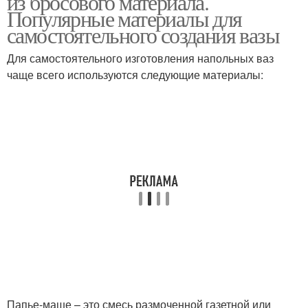
из бросового материала.
Популярные материалы для
самостоятельного создания вазы
Ваза из бросового
Для самостоятельного изготовления напольных ваз
материала
чаще всего используются следующие материалы:
Папье-маше – это смесь размоченной газетной или