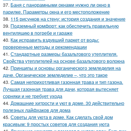
37.
Баня с панорамными окнами нужно ли окно в
парилке. Параметры окна и его местоположение
38.
115 рисунков на стену: история создания и значение
39.
Подземный комфорт: как обеспечить правильную
вентиляцию в погребе и гараже
40.
Как исправить вздувший паркет от воды:
проверенные методы и рекомендации
41.
Стандартные размеры базальтового утеплителя.
Свойства утеплителей на основе базальтового волокна
42.
Принципы и основы органического земледелия на
даче. Органическое земледелие –, что это такое
43.
Самая неприхотливая газонная трава и тип газона.
Лучшая газонная трава для дачи, которая вытесняет
сорняки и не требует ухода
44.
Домашние хитрости и уют в доме. 30 действительно
полезных лайфхаков для дома
45.
Советы для уюта в доме. Как сделать свой дом
красивым: 9 простых советов для создания уюта