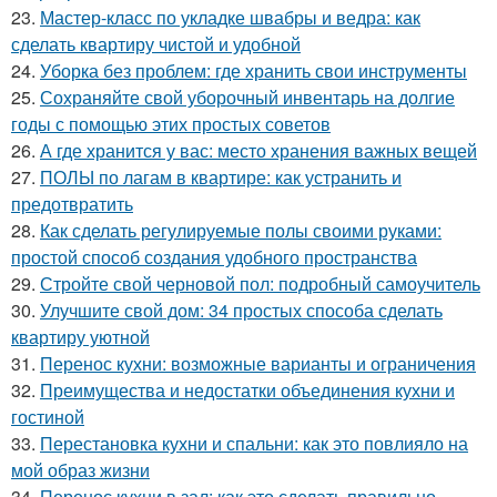
23.
Мастер-класс по укладке швабры и ведра: как
сделать квартиру чистой и удобной
24.
Уборка без проблем: где хранить свои инструменты
25.
Сохраняйте свой уборочный инвентарь на долгие
годы с помощью этих простых советов
26.
А где хранится у вас: место хранения важных вещей
27.
ПОЛЫ по лагам в квартире: как устранить и
предотвратить
28.
Как сделать регулируемые полы своими руками:
простой способ создания удобного пространства
29.
Стройте свой черновой пол: подробный самоучитель
30.
Улучшите свой дом: 34 простых способа сделать
квартиру уютной
31.
Перенос кухни: возможные варианты и ограничения
32.
Преимущества и недостатки объединения кухни и
гостиной
33.
Перестановка кухни и спальни: как это повлияло на
мой образ жизни
34.
Перенос кухни в зал: как это сделать правильно