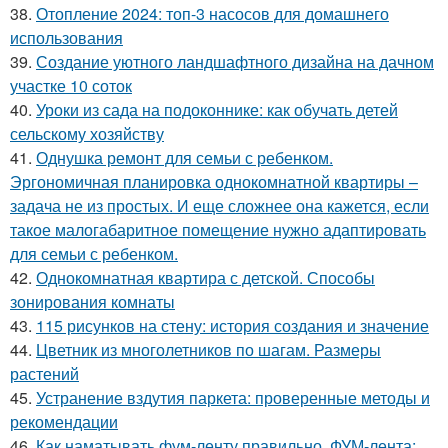
38.
Отопление 2024: топ-3 насосов для домашнего
использования
39.
Создание уютного ландшафтного дизайна на дачном
участке 10 соток
40.
Уроки из сада на подоконнике: как обучать детей
сельскому хозяйству
41.
Однушка ремонт для семьи с ребенком.
Эргономичная планировка однокомнатной квартиры –
задача не из простых. И еще сложнее она кажется, если
такое малогабаритное помещение нужно адаптировать
для семьи с ребенком.
42.
Однокомнатная квартира с детской. Способы
зонирования комнаты
43.
115 рисунков на стену: история создания и значение
44.
Цветник из многолетников по шагам. Размеры
растений
45.
Устранение вздутия паркета: проверенные методы и
рекомендации
46.
Как наматывать фум-ленту правильно. ФУМ-лента: