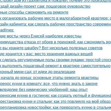
строил дом из газобетона и пожалел: почему это произошл
здай дизайн-проект сам: пошаговое руководство
ные способы сэкономить на ремонте
к организовать рабочее место в малогабаритной квартире: 
зайн кабинета: как сделать рабочее пространство соврем
adlines:
кие мосты через Енисей наиболее известны
еимущества отказа от обоев в прихожей: как сэкономить вр
е вы храните швабру? Вот несколько полезных советов
где хранится у вас: место хранения важных вещей
к сделать регулируемые полы своими руками: простой спос
к выполнить пошаговый ремонт в квартире самостоятельно
хонный мини-сад: от идеи до реализации
 начала до конца: основные этапы ремонта квартиры
ренос кухни в комнату: все, что нужно знать о законе
мледелие без химических удобрений: наш опыт
реносим кухню в гостиную: как создать уютный и функцион
рестановка кухни и спальни: как это повлияло на мой образ
репланировка новостройки: как превратить кухню в спальн