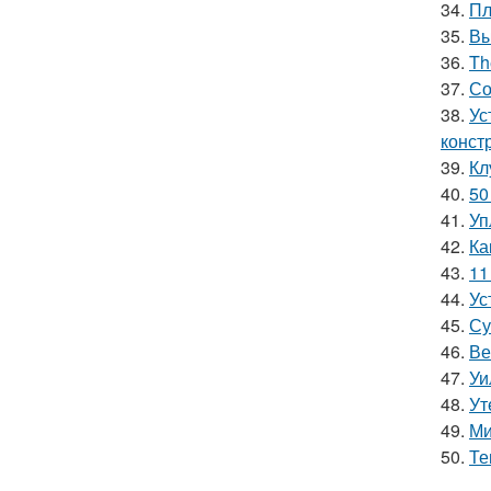
34.
Пл
35.
Вы
36.
Th
37.
Со
38.
Ус
конст
39.
Кл
40.
50
41.
Уп
42.
Ка
43.
11
44.
Ус
45.
Су
46.
Ве
47.
Уи
48.
Ут
49.
Ми
50.
Те