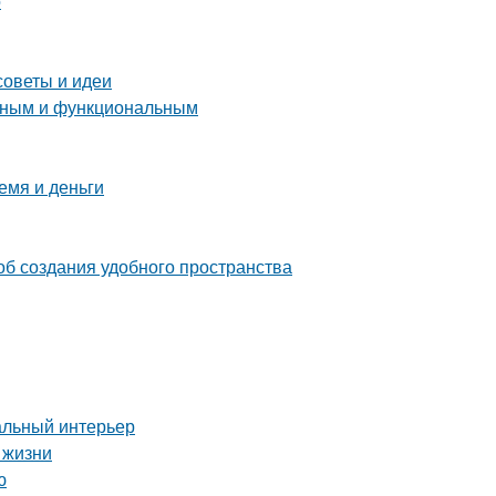
о
советы и идеи
енным и функциональным
емя и деньги
об создания удобного пространства
альный интерьер
 жизни
ю