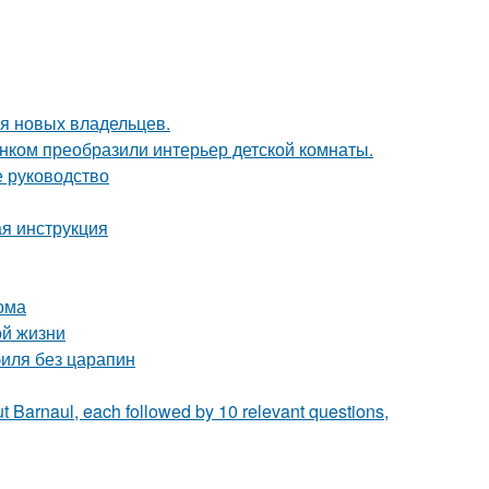
я новых владельцев.
унком преобразили интерьер детской комнаты.
е руководство
ая инструкция
ома
ой жизни
биля без царапин
t Barnaul, each followed by 10 relevant questions,