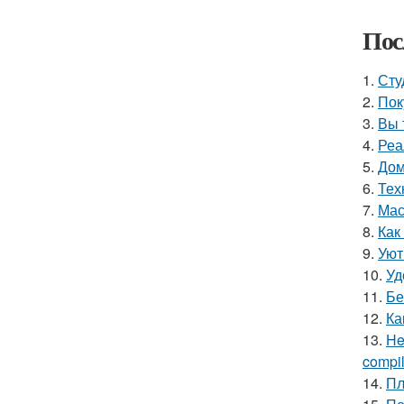
Пос
1.
Сту
2.
Пок
3.
Вы 
4.
Реа
5.
Дом
6.
Тех
7.
Мас
8.
Как
9.
Уют
10.
Уд
11.
Бе
12.
Ка
13.
He
compile
14.
Пл