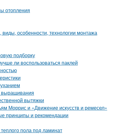
мы отопления
, виды, особенности, технологии монтажа
 новую подборку
лучше ли воспользоваться паклей
жностью
теристики
буханием
о выращивания
тественной вытяжки
ьям Моррис и «Движение искусств и ремесел»
ные принципы и рекомендации
теплого пола под ламинат