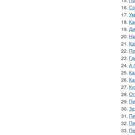
15.
По
16.
Со
17.
Ум
18.
Ка
19.
Ди
20.
He
21.
Ка
22.
Пр
23.
Гд
24.
А 
25.
Ка
26.
Ка
27.
Ку
28.
От
29.
Пе
30.
Зе
31.
Пе
32.
Пе
33.
Пе