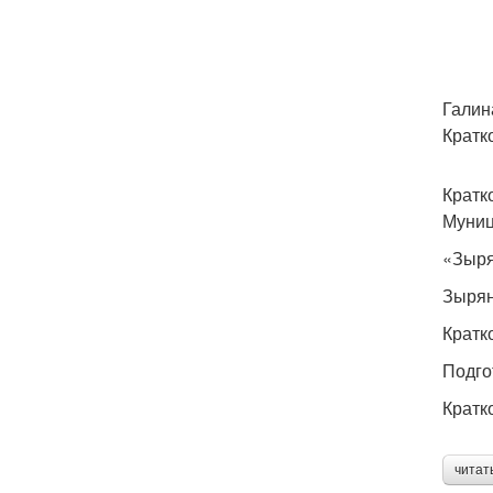
Галин
Кратк
Кратк
Муниц
«Зыря
Зырян
Кратк
Подго
Кратк
читат