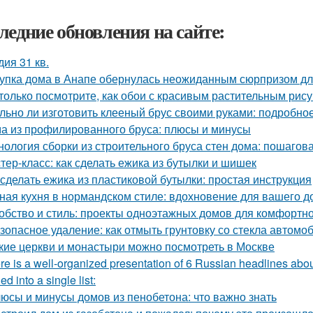
ледние обновления на сайте:
дия 31 кв.
упка дома в Анапе обернулась неожиданным сюрпризом дл
только посмотрите, как обои с красивым растительным рис
льно ли изготовить клееный брус своими руками: подробно
а из профилированного бруса: плюсы и минусы
нология сборки из строительного бруса стен дома: пошагов
тер-класс: как сделать ежика из бутылки и шишек
 сделать ежика из пластиковой бутылки: простая инструкция
ная кухня в нормандском стиле: вдохновение для вашего д
обство и стиль: проекты одноэтажных домов для комфортн
зопасное удаление: как отмыть грунтовку со стекла автомо
кие церкви и монастыри можно посмотреть в Москве
re is a well-organized presentation of 6 Russian headlines abou
d into a single list:
юсы и минусы домов из пенобетона: что важно знать