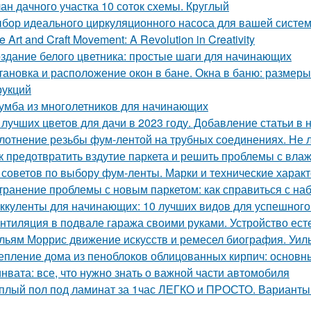
ан дачного участка 10 соток схемы. Круглый
бор идеального циркуляционного насоса для вашей систе
e Art and Craft Movement: A Revolution in Creativity
здание белого цветника: простые шаги для начинающих
тановка и расположение окон в бане. Окна в баню: размеры
рукций
умба из многолетников для начинающих
 лучших цветов для дачи в 2023 году. Добавление статьи в
лотнение резьбы фум-лентой на трубных соединениях. Не 
к предотвратить вздутие паркета и решить проблемы с вла
 советов по выбору фум-ленты. Марки и технические харак
транение проблемы с новым паркетом: как справиться с на
ккуленты для начинающих: 10 лучших видов для успешног
нтиляция в подвале гаража своими руками. Устройство ес
льям Моррис движение искусств и ремесел биография. Уил
епление дома из пеноблоков облицованных кирпич: основ
нвата: все, что нужно знать о важной части автомобиля
плый пол под ламинат за 1час ЛЕГКО и ПРОСТО. Варианты 