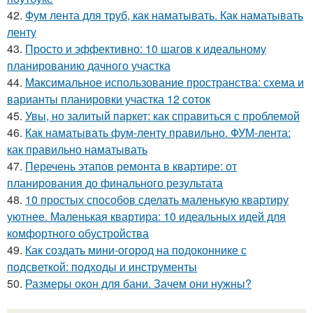
42.
Фум лента для труб, как наматывать. Как наматывать
ленту
43.
Просто и эффективно: 10 шагов к идеальному
планированию дачного участка
44.
Максимальное использование пространства: схема и
варианты планировки участка 12 соток
45.
Увы, но залитый паркет: как справиться с проблемой
46.
Как наматывать фум-ленту правильно. ФУМ-лента:
как правильно наматывать
47.
Перечень этапов ремонта в квартире: от
планирования до финального результата
48.
10 простых способов сделать маленькую квартиру
уютнее. Маленькая квартира: 10 идеальных идей для
комфортного обустройства
49.
Как создать мини-огород на подоконнике с
подсветкой: подходы и инструменты
50.
Размеры окон для бани. Зачем они нужны?