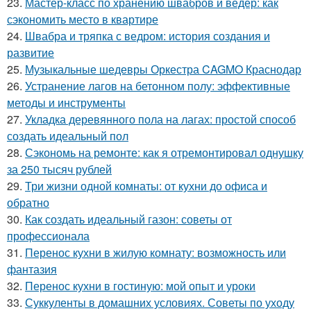
23.
Мастер-класс по хранению швабров и ведер: как
сэкономить место в квартире
24.
Швабра и тряпка с ведром: история создания и
развитие
25.
Музыкальные шедевры Оркестра CAGMO Краснодар
26.
Устранение лагов на бетонном полу: эффективные
методы и инструменты
27.
Укладка деревянного пола на лагах: простой способ
создать идеальный пол
28.
Сэкономь на ремонте: как я отремонтировал однушку
за 250 тысяч рублей
29.
Три жизни одной комнаты: от кухни до офиса и
обратно
30.
Как создать идеальный газон: советы от
профессионала
31.
Перенос кухни в жилую комнату: возможность или
фантазия
32.
Перенос кухни в гостиную: мой опыт и уроки
33.
Суккуленты в домашних условиях. Советы по уходу