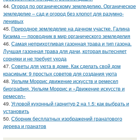
44.
Огород по органическому земледелию. Органическое
земледелие – сад и огород без хлопот для разумно-
ленивых
45.
Природное земледелие на дачном участке. Галина
Кизима — проводник в мир органического земледелия
46.
Самая неприхотливая газонная трава и тип газона.
Лучшая газонная трава для дачи, которая вытесняет
сорняки и не требует ухода
47.
Советы для уюта в доме. Как сделать свой дом
красивым: 9 простых советов для создания уюта
48.
Уильям Моррис движение искусств и ремесел
биография. Уильям Моррис и «Движение искусств и
ремесел»
49.
Угловой кухонный гарнитур 2 на 1.5: как выбрать и
установить
50.
Сборник бесплатных изображений гранатового
дерева и гранатов