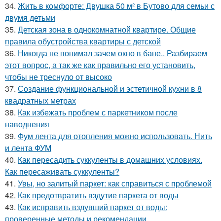
34.
Жить в комфорте: Двушка 50 м² в Бутово для семьи с
двумя детьми
35.
Детская зона в однокомнатной квартире. Общие
правила обустройства квартиры с детской
36.
Никогда не понимал зачем окно в бане.. Разбираем
этот вопрос, а так же как правильно его установить,
чтобы не треснуло от высоко
37.
Создание функциональной и эстетичной кухни в 8
квадратных метрах
38.
Как избежать проблем с паркетником после
наводнения
39.
Фум лента для отопления можно использовать. Нить
и лента ФУМ
40.
Как пересадить суккуленты в домашних условиях.
Как пересаживать суккуленты?
41.
Увы, но залитый паркет: как справиться с проблемой
42.
Как предотвратить вздутие паркета от воды
43.
Как исправить вздувший паркет от воды:
проверенные методы и рекомендации