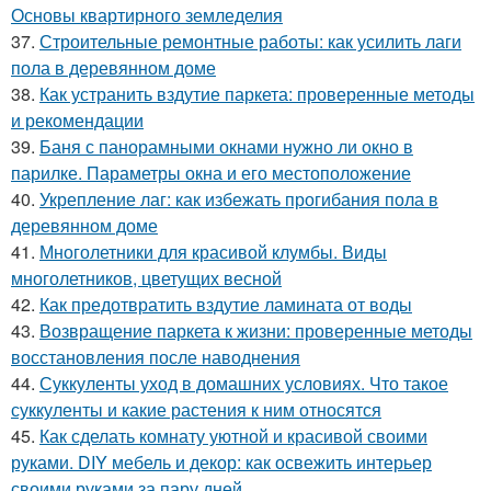
Основы квартирного земледелия
37.
Строительные ремонтные работы: как усилить лаги
пола в деревянном доме
38.
Как устранить вздутие паркета: проверенные методы
и рекомендации
39.
Баня с панорамными окнами нужно ли окно в
парилке. Параметры окна и его местоположение
40.
Укрепление лаг: как избежать прогибания пола в
деревянном доме
41.
Многолетники для красивой клумбы. Виды
многолетников, цветущих весной
42.
Как предотвратить вздутие ламината от воды
43.
Возвращение паркета к жизни: проверенные методы
восстановления после наводнения
44.
Суккуленты уход в домашних условиях. Что такое
суккуленты и какие растения к ним относятся
45.
Как сделать комнату уютной и красивой своими
руками. DIY мебель и декор: как освежить интерьер
своими руками за пару дней