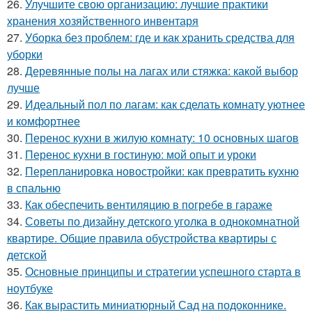
26.
Улучшите свою организацию: лучшие практики
хранения хозяйственного инвентаря
27.
Уборка без проблем: где и как хранить средства для
уборки
28.
Деревянные полы на лагах или стяжка: какой выбор
лучше
29.
Идеальный пол по лагам: как сделать комнату уютнее
и комфортнее
30.
Перенос кухни в жилую комнату: 10 основных шагов
31.
Перенос кухни в гостиную: мой опыт и уроки
32.
Перепланировка новостройки: как превратить кухню
в спальню
33.
Как обеспечить вентиляцию в погребе в гараже
34.
Советы по дизайну детского уголка в однокомнатной
квартире. Общие правила обустройства квартиры с
детской
35.
Основные принципы и стратегии успешного старта в
ноутбуке
36.
Как вырастить миниатюрный Сад на подоконнике.