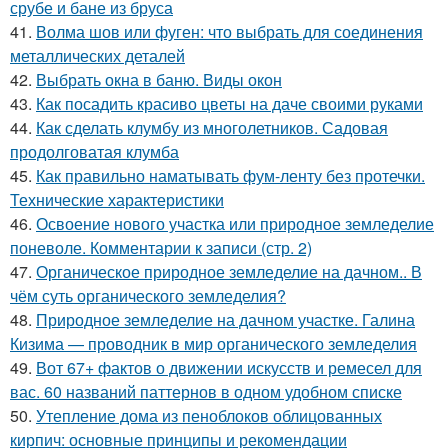
срубе и бане из бруса
41.
Волма шов или фуген: что выбрать для соединения
металлических деталей
42.
Выбрать окна в баню. Виды окон
43.
Как посадить красиво цветы на даче своими руками
44.
Как сделать клумбу из многолетников. Садовая
продолговатая клумба
45.
Как правильно наматывать фум-ленту без протечки.
Технические характеристики
46.
Освоение нового участка или природное земледелие
поневоле. Комментарии к записи (стр. 2)
47.
Органическое природное земледелие на дачном.. В
чём суть органического земледелия?
48.
Природное земледелие на дачном участке. Галина
Кизима — проводник в мир органического земледелия
49.
Вот 67+ фактов о движении искусств и ремесел для
вас. 60 названий паттернов в одном удобном списке
50.
Утепление дома из пеноблоков облицованных
кирпич: основные принципы и рекомендации