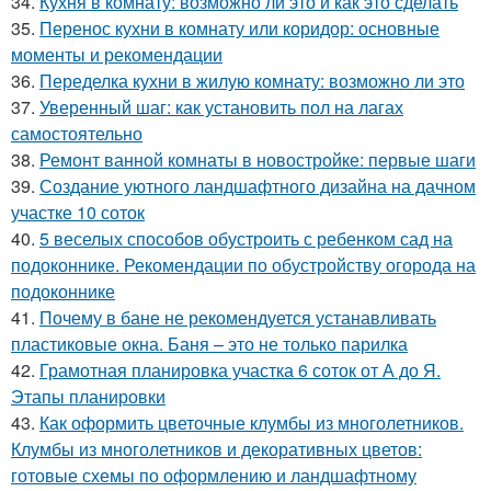
34.
Кухня в комнату: возможно ли это и как это сделать
35.
Перенос кухни в комнату или коридор: основные
моменты и рекомендации
36.
Переделка кухни в жилую комнату: возможно ли это
37.
Уверенный шаг: как установить пол на лагах
самостоятельно
38.
Ремонт ванной комнаты в новостройке: первые шаги
39.
Создание уютного ландшафтного дизайна на дачном
участке 10 соток
40.
5 веселых способов обустроить с ребенком сад на
подоконнике. Рекомендации по обустройству огорода на
подоконнике
41.
Почему в бане не рекомендуется устанавливать
пластиковые окна. Баня – это не только парилка
42.
Грамотная планировка участка 6 соток от А до Я.
Этапы планировки
43.
Как оформить цветочные клумбы из многолетников.
Клумбы из многолетников и декоративных цветов:
готовые схемы по оформлению и ландшафтному