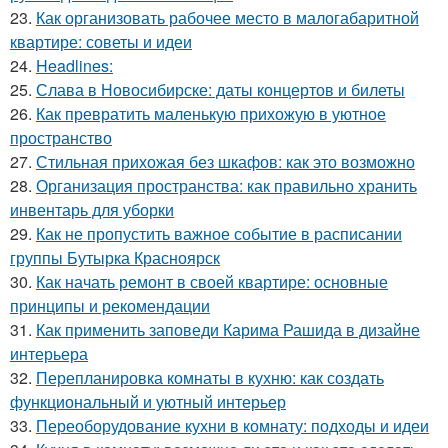
23.
Как организовать рабочее место в малогабаритной
квартире: советы и идеи
24.
Headlines:
25.
Слава в Новосибирске: даты концертов и билеты
26.
Как превратить маленькую прихожую в уютное
пространство
27.
Стильная прихожая без шкафов: как это возможно
28.
Организация пространства: как правильно хранить
инвентарь для уборки
29.
Как не пропустить важное событие в расписании
группы Бутырка Красноярск
30.
Как начать ремонт в своей квартире: основные
принципы и рекомендации
31.
Как применить заповеди Карима Рашида в дизайне
интерьера
32.
Перепланировка комнаты в кухню: как создать
функциональный и уютный интерьер
33.
Переоборудование кухни в комнату: подходы и идеи