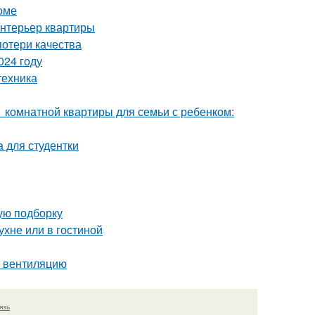
оме
интерьер квартиры
потери качества
024 году
техника
1 комнатной квартиры для семьи с ребенком:
 для студентки
вую подборку
ухне или в гостиной
ь вентиляцию
язь