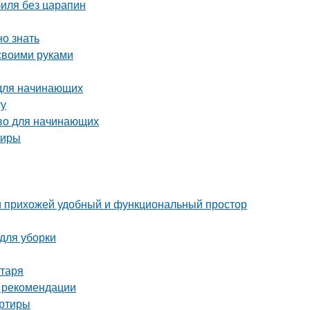
биля без царапин
но знать
 своими руками
 для начинающих
ту
тво для начинающих
тиры
ой прихожей удобный и функциональный простор
 для уборки
нтаря
и рекомендации
артиры