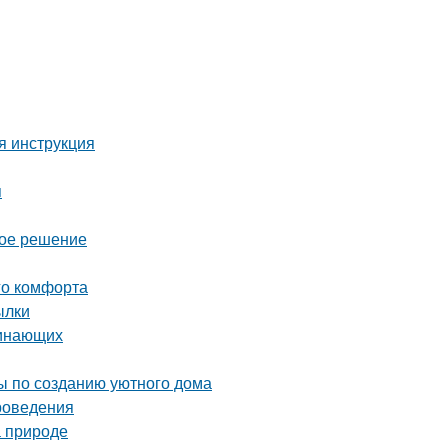
я инструкция
я
ное решение
го комфорта
ылки
чинающих
ты по созданию уютного дома
проведения
а природе