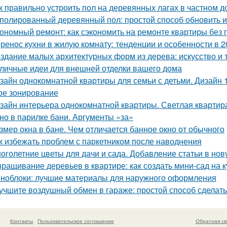
к правильно устроить пол на деревянных лагах в частном д
полированный деревянный пол: простой способ обновить 
ономный ремонт: как сэкономить на ремонте квартиры без 
ренос кухни в жилую комнату: тенденции и особенности в 2
здание малых архитектурных форм из дерева: искусство и 
личные идеи для внешней отделки вашего дома
зайн однокомнатной квартиры для семьи с детьми. Дизайн 
ое зонирование
зайн интерьера однокомнатной квартиры. Светлая квартира
но в парилке бани. Аргументы «за»
змер окна в бане. Чем отличается банное окно от обычного
к избежать проблем с паркетником после наводнения
оголетние цветы для дачи и сада. Добавление статьи в но
ращивание деревьев в квартире: как создать мини-сад на к
ноблоки: лучшие материалы для наружного оформления
учшите воздушный обмен в гараже: простой способ сделат
Контакты
Пользовательское соглашение
Обратная св