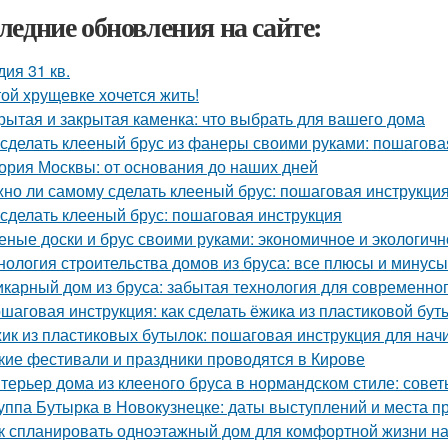
ледние обновления на сайте:
дия 31 кв.
той хрущевке хочется жить!
рытая и закрытая каменка: что выбрать для вашего дома
 сделать клееный брус из фанеры своими руками: пошагова
ория Москвы: от основания до наших дней
но ли самому сделать клееный брус: пошаговая инструкци
 сделать клееный брус: пошаговая инструкция
еные доски и брус своими руками: экономичное и экологич
нология строительства домов из бруса: все плюсы и минусы
карный дом из бруса: забытая технология для современно
шаговая инструкция: как сделать ёжика из пластиковой бут
ик из пластиковых бутылок: пошаговая инструкция для на
кие фестивали и праздники проводятся в Кирове
терьер дома из клееного бруса в нормандском стиле: сове
уппа Бутырка в Новокузнецке: даты выступлений и места 
к спланировать одноэтажный дом для комфортной жизни н