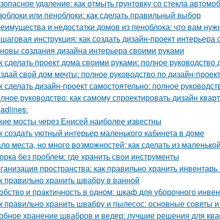
зопасное удаление: как отмыть грунтовку со стекла автомо
зоблоки или пеноблоки: как сделать правильный выбор
еимущества и недостатки домов из пеноблока: что вам нуж
шаговая инструкция: как создать дизайн-проект интерьера
новы создания дизайна интерьера своими руками
к сделать проект дома своими руками: полное руководство
здай свой дом мечты: полное руководство по дизайн-проек
к сделать дизайн-проект самостоятельно: полное руководс
лное руководство: как самому спроектировать дизайн квар
adlines:
кие мосты через Енисей наиболее известны
к создать уютный интерьер маленького кабинета в доме
ло места, но много возможностей: как сделать из маленьк
орка без проблем: где хранить свои инструменты
ганизация пространства: как правильно хранить инвентарь
к правильно хранить швабру в ванной
обство и практичность в одном: шкаф для уборочного инве
к правильно хранить швабру и пылесос: основные советы 
обное хранение швабров и ведер: лучшие решения для кв