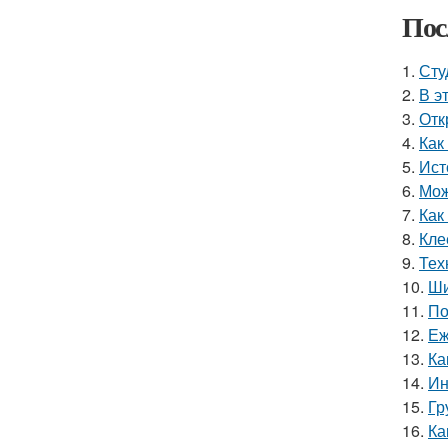
Пос
1.
Сту
2.
В э
3.
Отк
4.
Как
5.
Ист
6.
Мож
7.
Как
8.
Кле
9.
Тех
10.
Ши
11.
По
12.
Еж
13.
Ка
14.
Ин
15.
Гр
16.
Ка