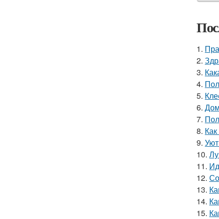
Пос
1.
Пра
2.
Здр
3.
Как
4.
Пол
5.
Кле
6.
Дом
7.
Пол
8.
Как
9.
Уют
10.
Лу
11.
Ид
12.
Со
13.
Ка
14.
Ка
15.
Ка