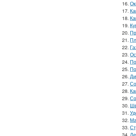
16.
Ок
17.
Ка
18.
Ка
19.
Ку
20.
Пр
21.
Пл
22.
Га
23.
Ос
24.
По
25.
По
26.
Ди
27.
Со
28.
Ка
29.
Со
30.
Шв
31.
Уд
32.
Ма
33.
Ст
34.
Де