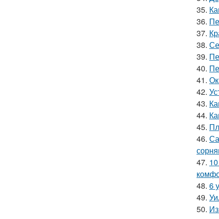
35.
Ка
36.
Пе
37.
Кр
38.
Се
39.
Пе
40.
Пе
41.
Ок
42.
Ус
43.
Ка
44.
Ка
45.
Пл
46.
Са
сорня
47.
10
комфо
48.
6 
49.
Уи
50.
Из