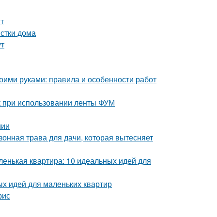
т
истки дома
ут
воими руками: правила и особенности работ
к при использовании ленты ФУМ
нии
зонная трава для дачи, которая вытесняет
ленькая квартира: 10 идеальных идей для
ых идей для маленьких квартир
рис