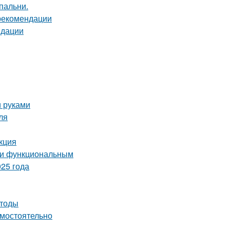
пальни.
 рекомендации
ндации
и руками
ля
кция
м и функциональным
25 года
етоды
амостоятельно