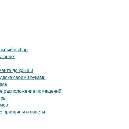
ильный выбор
инающих
амента до крыши
оделка своими руками
ома
ное расположение помещений
еры
омов
ые принципы и советы