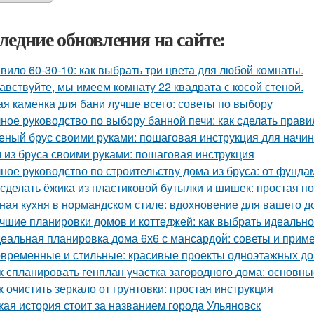
ледние обновления на сайте:
вило 60-30-10: как выбрать три цвета для любой комнаты.
авствуйте, мы имеем комнату 22 квадрата с косой стеной.
ая каменка для бани лучше всего: советы по выбору
ное руководство по выбору банной печи: как сделать прав
еный брус своими руками: пошаговая инструкция для нач
 из бруса своими руками: пошаговая инструкция
ное руководство по строительству дома из бруса: от фунд
 сделать ёжика из пластиковой бутылки и шишек: простая п
ная кухня в нормандском стиле: вдохновение для вашего д
чшие планировки домов и коттеджей: как выбрать идеаль
еальная планировка дома 6х6 с мансардой: советы и прим
временные и стильные: красивые проекты одноэтажных д
к спланировать генплан участка загородного дома: основн
к очистить зеркало от грунтовки: простая инструкция
кая история стоит за названием города Ульяновск