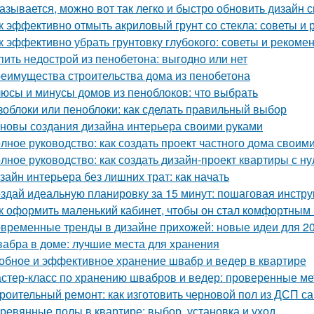
азывается, можно вот так легко и быстро обновить дизайн с
к эффективно отмыть акриловый грунт со стекла: советы и
к эффективно убрать грунтовку глубокого: советы и рекоме
пить недострой из пенобетона: выгодно или нет
еимущества строительства дома из пенобетона
юсы и минусы домов из пеноблоков: что выбрать
зоблоки или пеноблоки: как сделать правильный выбор
новы создания дизайна интерьера своими руками
лное руководство: как создать проект частного дома своим
лное руководство: как создать дизайн-проект квартиры с ну
зайн интерьера без лишних трат: как начать
здай идеальную планировку за 15 минут: пошаговая инстру
к оформить маленький кабинет, чтобы он стал комфортны
временные тренды в дизайне прихожей: новые идеи для 20
абра в доме: лучшие места для хранения
обное и эффективное хранение швабр и ведер в квартире
стер-класс по хранению швабров и ведер: проверенные м
роительный ремонт: как изготовить черновой пол из ДСП с
ревянные полы в квартире: выбор, установка и уход