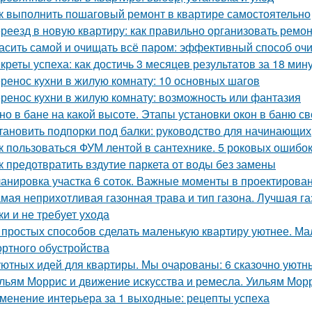
к выполнить пошаговый ремонт в квартире самостоятельно
реезд в новую квартиру: как правильно организовать ремон
асить самой и очищать всё паром: эффективный способ оч
креты успеха: как достичь 3 месяцев результатов за 18 мин
ренос кухни в жилую комнату: 10 основных шагов
ренос кухни в жилую комнату: возможность или фантазия
но в бане на какой высоте. Этапы установки окон в баню с
тановить подпорки под балки: руководство для начинающих
к пользоваться ФУМ лентой в сантехнике. 5 роковых ошибо
к предотвратить вздутие паркета от воды без замены
анировка участка 6 соток. Важные моменты в проектирова
мая неприхотливая газонная трава и тип газона. Лучшая га
ки и не требует ухода
 простых способов сделать маленькую квартиру уютнее. Ма
ртного обустройства
уютных идей для квартиры. Мы очарованы: 6 сказочно уютн
льям Моррис и движение искусства и ремесла. Уильям Мор
менение интерьера за 1 выходные: рецепты успеха