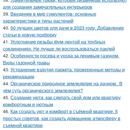
для создания замечательных интерьеров
39.
Введение в мир суккулентов: основные
характеристики и типы растений
40.
50 лучших цветов для дачи в 2023 году. Добавление
статьи в новую подборку
41.
Уплотнение резьбы фум-лентой на трубных
соединениях. Не лучше ли воспользоваться паклей
42.
Особенности посева и ухода за ленивым газоном.
Виды газонной травы
43.
Устранение вздутия паркета: проверенные методы и
рекомендации
44.
Органическое природное земледелие на дачном.. В
чём суть органического земледелия?
45.
Создание уюта: как сделать свой дом или квартиру
комфортным и уютным
46.
Как создать уют и комфорт в съёмной квартире. 5
простых советов, как создать домашнюю атмосферу в
съемной квартире