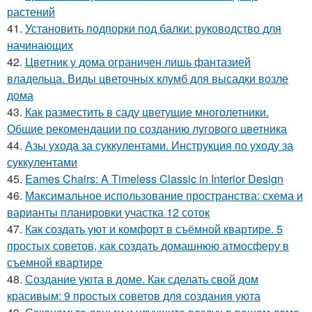
растений
41.
Установить подпорки под балки: руководство для
начинающих
42.
Цветник у дома ограничен лишь фантазией
владельца. Виды цветочных клумб для высадки возле
дома
43.
Как разместить в саду цветущие многолетники.
Общие рекомендации по созданию лугового цветника
44.
Азы ухода за суккулентами. Инструкция по уходу за
суккулентами
45.
Eames Chairs: A Timeless Classic in Interior Design
46.
Максимальное использование пространства: схема и
варианты планировки участка 12 соток
47.
Как создать уют и комфорт в съёмной квартире. 5
простых советов, как создать домашнюю атмосферу в
съемной квартире
48.
Создание уюта в доме. Как сделать свой дом
красивым: 9 простых советов для создания уюта